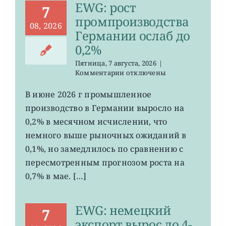
EWG: рост
7
промпроизводства
08, 2026
Германии ослаб до
0,2%
Пятница, 7 августа, 2026
|
к
Комментарии
отключены
записи
EWG:
В июне 2026 г промышленное
рост
производство в Германии выросло на
промпроизводства
Германии
0,2% в месячном исчислении, что
ослаб
немного выше рыночных ожиданий в
до
0,1%, но замедлилось по сравнению с
0,2%
пересмотренным прогнозом роста на
0,7% в мае. […]
EWG: немецкий
7
экспорт вырос до 4-