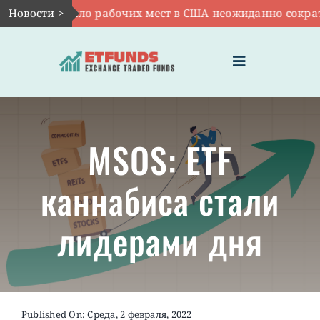
Skip
7:
Новости >
VOO: число рабочих мест в США неожиданно сократил
to
content
Toggle
Navigation
ГЛАВНАЯ
MSOS: ETF
ЧТО ТАКОЕ ETF
каннабиса стали
ИНВЕСТИЦИИ В ETF
лидерами дня
ТЕМАТИЧЕСКИЕ ETF
АКТУАЛЬНЫЕ
Published On: Среда, 2 февраля, 2022