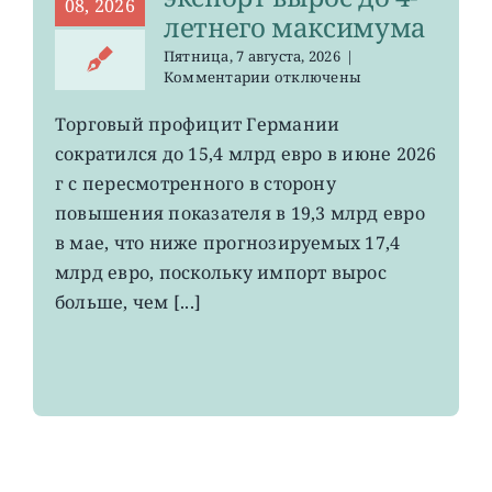
08, 2026
летнего максимума
Пятница, 7 августа, 2026
|
к
Комментарии
отключены
записи
EWG:
Торговый профицит Германии
немецкий
сократился до 15,4 млрд евро в июне 2026
экспорт
вырос
г с пересмотренного в сторону
до
повышения показателя в 19,3 млрд евро
4-
в мае, что ниже прогнозируемых 17,4
летнего
максимума
млрд евро, поскольку импорт вырос
больше, чем [...]