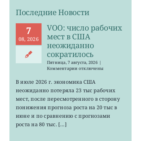
Последние Новости
VOO: число рабочих
7
мест в США
08, 2026
неожиданно
сократилось
Пятница, 7 августа, 2026
|
к
Комментарии
отключены
записи
VOO:
В июле 2026 г. экономика США
число
неожиданно потеряла 23 тыс рабочих
рабочих
мест
мест, после пересмотренного в сторону
в
понижения прогноза роста на 20 тыс в
США
июне и по сравнению с прогнозами
неожиданно
сократилось
роста на 80 тыс. […]