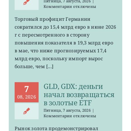
Пятница, 7 августа, 2026
|
к
Комментарии
отключены
записи
EWG:
Торговый профицит Германии
немецкий
сократился до 15,4 млрд евро в июне 2026
экспорт
вырос
г с пересмотренного в сторону
до
повышения показателя в 19,3 млрд евро
4-
в мае, что ниже прогнозируемых 17,4
летнего
максимума
млрд евро, поскольку импорт вырос
больше, чем [...]
GLD, GDX: деньги
7
начал возвращаться
08, 2026
в золотые ETF
Пятница, 7 августа, 2026
|
к
Комментарии
отключены
записи
GLD,
Рынок золота продемонстрировал