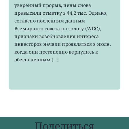
GDX:
уверенный прорыв, цены снова
деньги
начал
превысили отметку в $4,2 тыс. Однако,
возвращаться
согласно последним данным
в
Всемирного совета по золоту (WGC),
золотые
ETF
признаки возобновления интереса
инвесторов начали проявляться в июле,
когда они постепенно вернулись к
обеспеченным [...]
Поделиться