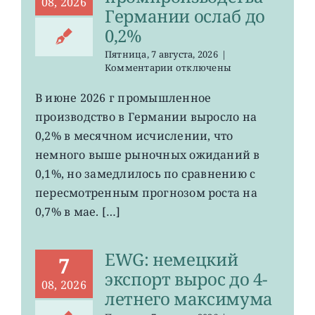
08, 2026
Германии ослаб до
0,2%
Пятница, 7 августа, 2026
|
к
Комментарии
отключены
записи
EWG:
В июне 2026 г промышленное
рост
производство в Германии выросло на
промпроизводства
Германии
0,2% в месячном исчислении, что
ослаб
немного выше рыночных ожиданий в
до
0,1%, но замедлилось по сравнению с
0,2%
пересмотренным прогнозом роста на
0,7% в мае. […]
EWG: немецкий
7
экспорт вырос до 4-
08, 2026
летнего максимума