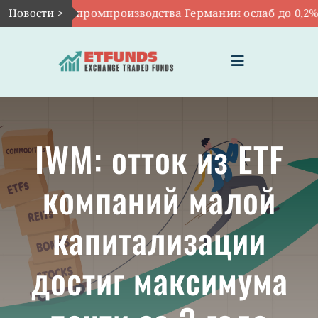
Skip
WG: рост промпроизводства Германии ослаб до 0,2%
Новости >
|
to
content
Toggle
Navigation
ГЛАВНАЯ
IWM: отток из ETF
ЧТО ТАКОЕ ETF
компаний малой
ИНВЕСТИЦИИ В ETF
капитализации
ТЕМАТИЧЕСКИЕ ETF
достиг максимума
АКТУАЛЬНЫЕ