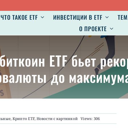
Ав
ЧТО ТАКОЕ ETF
ИНВЕСТИЦИИ В ETF
ТЕМ
О ПРОЕКТЕ
в биткоин ETF бьет рек
овалюты до максимума
льные
,
Крипто ETF
,
Новости с картинкой
Views: 306