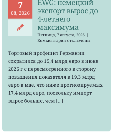
EWG: немецкий
7
экспорт вырос до
08, 2026
4-летнего
максимума
Пятница, 7 августа, 2026
|
к
Комментарии
отключены
записи
EWG:
Торговый профицит Германии
немецкий
сократился до 15,4 млрд евро в июне
экспорт
вырос
2026 г с пересмотренного в сторону
до
повышения показателя в 19,3 млрд
4-
евро в мае, что ниже прогнозируемых
летнего
максимума
17,4 млрд евро, поскольку импорт
вырос больше, чем [...]