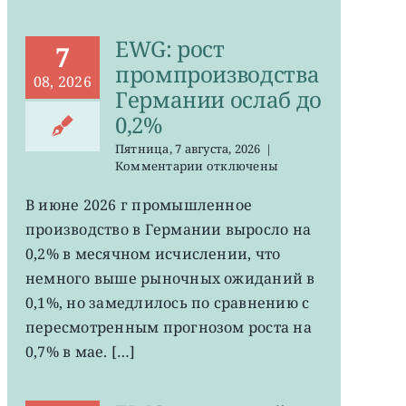
EWG: рост
7
промпроизводства
08, 2026
Германии ослаб до
0,2%
Пятница, 7 августа, 2026
|
к
Комментарии
отключены
записи
EWG:
В июне 2026 г промышленное
рост
производство в Германии выросло на
промпроизводства
Германии
0,2% в месячном исчислении, что
ослаб
немного выше рыночных ожиданий в
до
0,1%, но замедлилось по сравнению с
0,2%
пересмотренным прогнозом роста на
0,7% в мае. […]