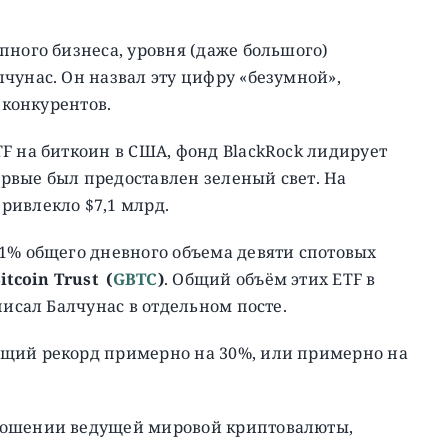
пного бизнеса, уровня (даже большого)
чунас. Он назвал эту цифру «безумной»,
 конкурентов.
F на биткоин в США, фонд BlackRock лидирует
первые был предоставлен зеленый свет. На
ривлекло $7,1 млрд.
41% общего дневного объема девяти спотовых
itcoin Trust
(
GBTC
)
. Общий объём этих ETF в
писал Балчунас в отдельном посте.
ущий рекорд примерно на 30%, или примерно на
ношении ведущей мировой криптовалюты,