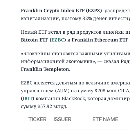
Franklin Crypto Index ETF (EZPZ)
распредел
капитализации, поэтому 82% денег инвестир
Новый ETF встал в ряд продуктов линейки 
Bitcoin ETF (
EZBC
)
и
Franklin Ethereum ETF 
«Блокчейны становятся важными утилитам
информационной экономики», — сказал
Род
Franklin Templeton
.
EZBC является девятым по величине америк
управлением (AUM) на сумму $708 млн США,
(
IBIT
) компании BlackRock, которая домини
сумму $57,92 млрд.