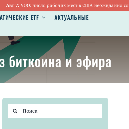
7:
VOO: число рабочих мест в США неожиданно сократило
АТИЧЕСКИЕ ETF
АКТУАЛЬНЫЕ
из биткоина и эфира
Результат
поиска: