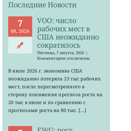
Последние Новости
VOO: число
7
рабочих мест в
08, 2026
США неожиданно
сократилось
Пятница, 7 августа, 2026
|
к
Комментарии
отключены
записи
VOO:
В июле 2026 г. экономика США
число
неожиданно потеряла 23 тыс рабочих
рабочих
мест
мест, после пересмотренного в
в
сторону понижения прогноза роста на
США
20 тыс в июне и по сравнению с
неожиданно
сократилось
прогнозами роста на 80 тыс. […]
EWG: рост