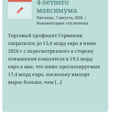
4-летнего
максимума
Пятница, 7 августа, 2026
|
к
Комментарии
отключены
записи
EWG:
Торговый профицит Германии
немецкий
сократился до 15,4 млрд евро в июне
экспорт
вырос
2026 г с пересмотренного в сторону
до
повышения показателя в 19,3 млрд
4-
евро в мае, что ниже прогнозируемых
летнего
максимума
17,4 млрд евро, поскольку импорт
вырос больше, чем [...]