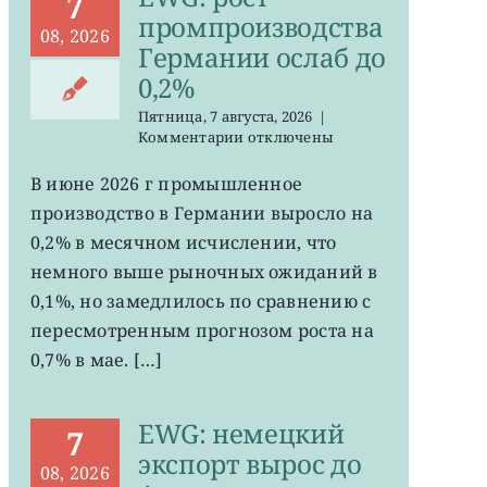
7
промпроизводства
08, 2026
Германии ослаб до
0,2%
Пятница, 7 августа, 2026
|
к
Комментарии
отключены
записи
EWG:
В июне 2026 г промышленное
рост
производство в Германии выросло на
промпроизводства
Германии
0,2% в месячном исчислении, что
ослаб
немного выше рыночных ожиданий в
до
0,1%, но замедлилось по сравнению с
0,2%
пересмотренным прогнозом роста на
0,7% в мае. […]
EWG: немецкий
7
экспорт вырос до
08, 2026