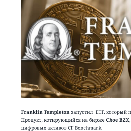
Franklin Templeton
запустил ETF, который п
Продукт, котирующийся на бирже
Cboe BZX
цифровых активов CF Benchmark.