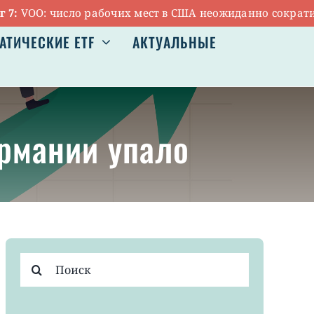
VOO: число рабочих мест в США неожиданно сократилос
АТИЧЕСКИЕ ETF
АКТУАЛЬНЫЕ
ермании упало
Результат
поиска: