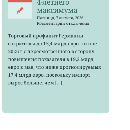
4-летнего
максимума
Пятница, 7 августа, 2026
|
к
Комментарии
отключены
записи
EWG:
Торговый профицит Германии
немецкий
сократился до 15,4 млрд евро в июне
экспорт
вырос
2026 г с пересмотренного в сторону
до
повышения показателя в 19,3 млрд
4-
евро в мае, что ниже прогнозируемых
летнего
максимума
17,4 млрд евро, поскольку импорт
вырос больше, чем [...]