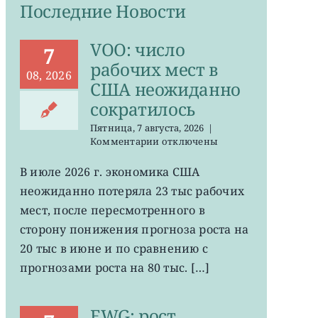
Последние Новости
VOO: число
7
рабочих мест в
08, 2026
США неожиданно
сократилось
Пятница, 7 августа, 2026
|
к
Комментарии
отключены
записи
VOO:
В июле 2026 г. экономика США
число
неожиданно потеряла 23 тыс рабочих
рабочих
мест
мест, после пересмотренного в
в
сторону понижения прогноза роста на
США
20 тыс в июне и по сравнению с
неожиданно
сократилось
прогнозами роста на 80 тыс. […]
EWG: рост