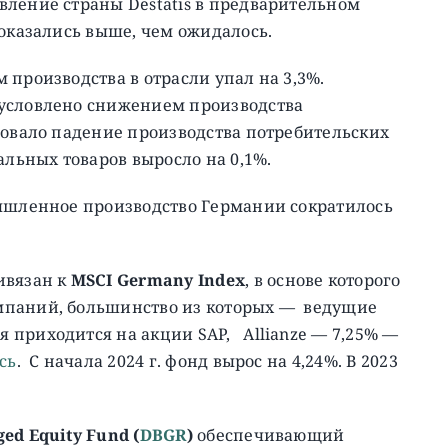
вление страны Destatis в предварительном
 оказались выше, чем ожидалось.
 производства в отрасли упал на 3,3%.
бусловлено снижением производства
довало падение производства потребительских
альных товаров выросло на 0,1%.
мышленное производство Германии сократилось
вязан к
MSCI Germany Index
, в основе которого
мпаний, большинство из которых — ведущие
 приходится на акции SAP, Allianze — 7,25% —
сь
. C начала 2024 г. фонд вырос на 4,24%. В 2023
ed Equity Fund (
DBGR
)
обеспечивающий