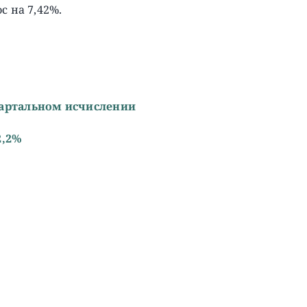
с на 7,42%.
вартальном исчислении
2,2%