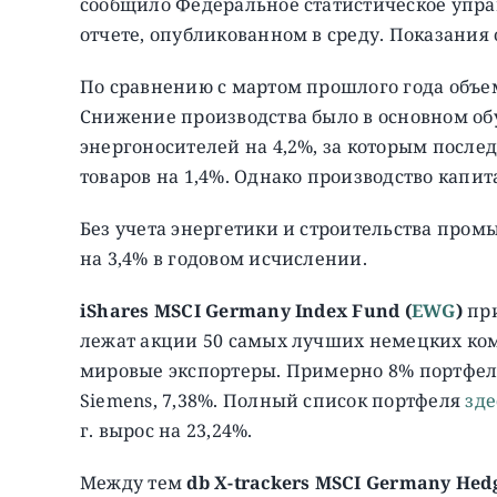
сообщило Федеральное статистическое упра
отчете, опубликованном в среду. Показания
По сравнению с мартом прошлого года объем
Снижение производства было в основном о
энергоносителей на 4,2%, за которым после
товаров на 1,4%. Однако производство капит
Без учета энергетики и строительства про
на 3,4% в годовом исчислении.
iShares MSCI Germany Index Fund (
EWG
)
при
лежат акции 50 самых лучших немецких ко
мировые экспортеры. Примерно 8% портфеля
Siemens, 7,38%. Полный список портфеля
зде
г. вырос на 23,24%.
Между тем
db X-trackers MSCI Germany Hedg