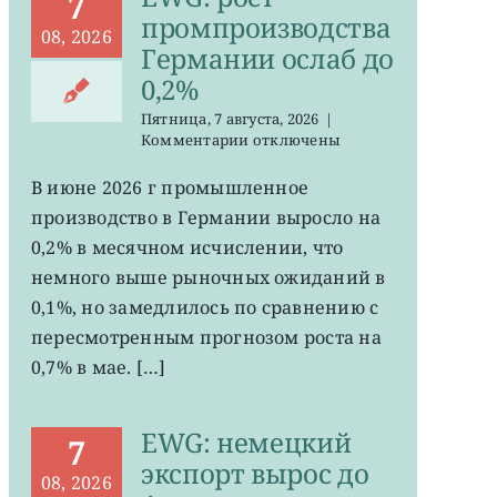
7
промпроизводства
08, 2026
Германии ослаб до
0,2%
Пятница, 7 августа, 2026
|
к
Комментарии
отключены
записи
EWG:
В июне 2026 г промышленное
рост
производство в Германии выросло на
промпроизводства
Германии
0,2% в месячном исчислении, что
ослаб
немного выше рыночных ожиданий в
до
0,1%, но замедлилось по сравнению с
0,2%
пересмотренным прогнозом роста на
0,7% в мае. […]
EWG: немецкий
7
экспорт вырос до
08, 2026