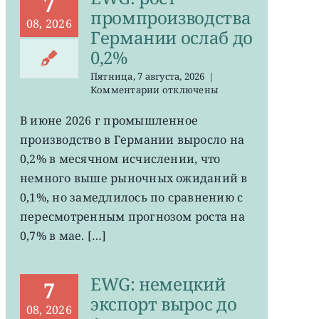
7
промпроизводства
08, 2026
Германии ослаб до
0,2%
Пятница, 7 августа, 2026
|
к
Комментарии
отключены
записи
EWG:
В июне 2026 г промышленное
рост
производство в Германии выросло на
промпроизводства
Германии
0,2% в месячном исчислении, что
ослаб
немного выше рыночных ожиданий в
до
0,1%, но замедлилось по сравнению с
0,2%
пересмотренным прогнозом роста на
0,7% в мае. […]
EWG: немецкий
7
экспорт вырос до
08, 2026