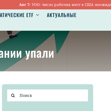
Авг 7:
VOO: число рабочих мест в США неожиданно
АТИЧЕСКИЕ ETF
АКТУАЛЬНЫЕ
ании упали
Результат
поиска: