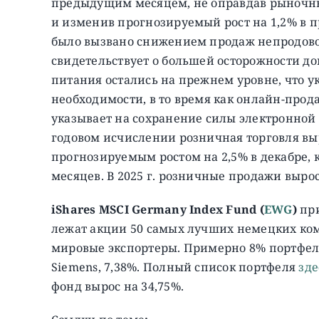
предыдущим месяцем, не оправдав рыночны
и изменив прогнозируемый рост на 1,2% в 
было вызвано снижением продаж непродовол
свидетельствует о большей осторожности до
питания остались на прежнем уровне, что у
необходимости, в то время как онлайн-прод
указывает на сохранение силы электронной 
годовом исчислении розничная торговля вы
прогнозируемым ростом на 2,5% в декабре,
месяцев. В 2025 г. розничные продажи вырос
iShares MSCI Germany Index Fund (
EWG
)
при
лежат акции 50 самых лучших немецких ко
мировые экспортеры. Примерно 8% портфеля
Siemens, 7,38%. Полный список портфеля
зде
фонд вырос на 34,75%.