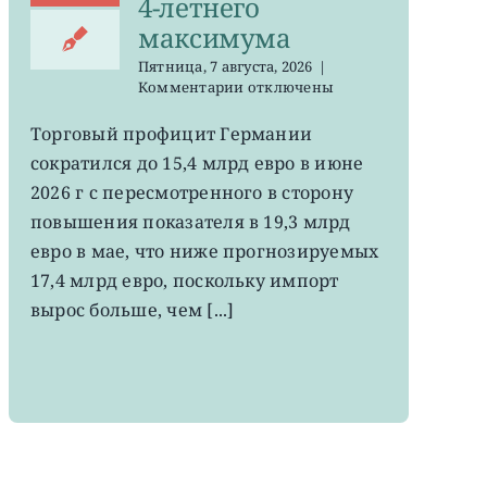
4-летнего
максимума
Пятница, 7 августа, 2026
|
к
Комментарии
отключены
записи
EWG:
Торговый профицит Германии
немецкий
сократился до 15,4 млрд евро в июне
экспорт
вырос
2026 г с пересмотренного в сторону
до
повышения показателя в 19,3 млрд
4-
евро в мае, что ниже прогнозируемых
летнего
максимума
17,4 млрд евро, поскольку импорт
вырос больше, чем [...]