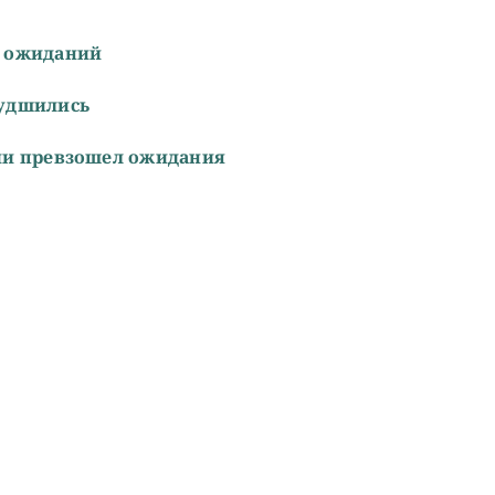
е ожиданий
худшились
ии превзошел ожидания