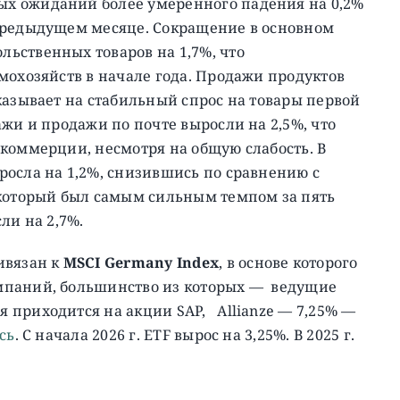
х ожиданий более умеренного падения на 0,2%
предыдущем месяце.
Сокращение в основном
ьственных товаров на 1,7%, что
мохозяйств в начале года. Продажи продуктов
казывает на стабильный спрос на товары первой
ажи и продажи по почте выросли на 2,5%, что
коммерции, несмотря на общую слабость. В
росла на 1,2%, снизившись по сравнению с
 который был самым сильным темпом за пять
ли на 2,7%.
вязан к
MSCI Germany Index
, в основе которого
мпаний, большинство из которых — ведущие
 приходится на акции SAP, Allianze — 7,25% —
сь
. С начала 2026 г. ETF вырос на 3,25%. В 2025 г.