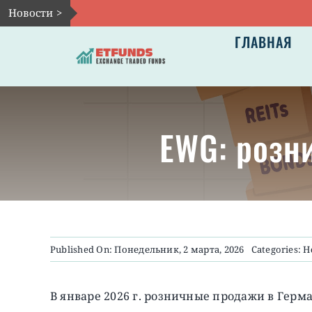
Skip
Новости >
to
ГЛАВНАЯ
content
EWG: розн
Published On: Понедельник, 2 марта, 2026
Categories:
Н
В январе 2026 г. розничные продажи в Герм