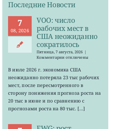
Последние Новости
VOO: число
7
рабочих мест в
08, 2026
США неожиданно
сократилось
Пятница, 7 августа, 2026
|
к
Комментарии
отключены
записи
VOO:
В июле 2026 г. экономика США
число
неожиданно потеряла 23 тыс рабочих
рабочих
мест
мест, после пересмотренного в
в
сторону понижения прогноза роста на
США
20 тыс в июне и по сравнению с
неожиданно
сократилось
прогнозами роста на 80 тыс. […]
EWG: рост