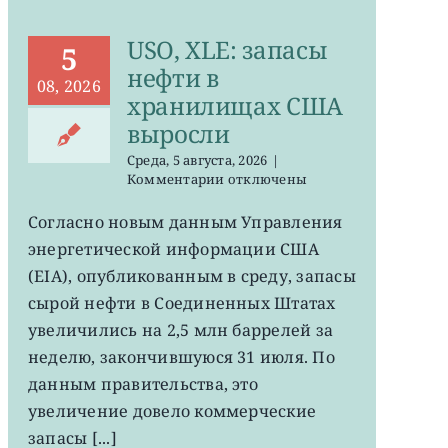
USO, XLE: запасы
5
нефти в
08, 2026
хранилищах США
выросли
Среда, 5 августа, 2026
|
к
Комментарии
отключены
записи
USO,
Согласно новым данным Управления
XLE:
энергетической информации США
запасы
нефти
(EIA), опубликованным в среду, запасы
в
сырой нефти в Соединенных Штатах
хранилищах
увеличились на 2,5 млн баррелей за
США
выросли
неделю, закончившуюся 31 июля. По
данным правительства, это
увеличение довело коммерческие
запасы [...]