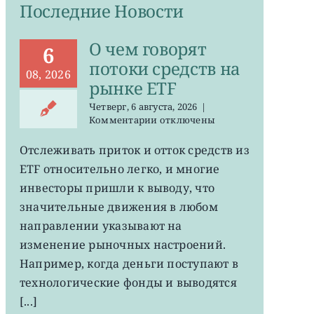
Последние Новости
О чем говорят
6
потоки средств на
08, 2026
рынке ETF
Четверг, 6 августа, 2026
|
к
Комментарии
отключены
записи
О
Отслеживать приток и отток средств из
чем
ETF относительно легко, и многие
говорят
потоки
инвесторы пришли к выводу, что
средств
значительные движения в любом
на
направлении указывают на
рынке
ETF
изменение рыночных настроений.
Например, когда деньги поступают в
технологические фонды и выводятся
[...]