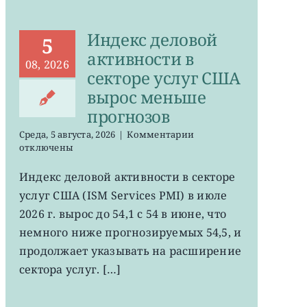
Индекс деловой
5
активности в
08, 2026
секторе услуг США
вырос меньше
прогнозов
к
Среда, 5 августа, 2026
|
Комментарии
записи
отключены
Индекс
деловой
Индекс деловой активности в секторе
активности
услуг США (ISM Services PMI) в июле
в
секторе
2026 г. вырос до 54,1 с 54 в июне, что
услуг
немного ниже прогнозируемых 54,5, и
США
продолжает указывать на расширение
вырос
меньше
сектора услуг. […]
прогнозов