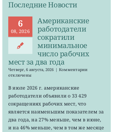
Последние Новости
Американские
6
работодатели
08, 2026
сократили
минимальное
число рабочих
мест за два года
к
Четверг, 6 августа, 2026
|
Комментарии
записи
отключены
Американские
работодатели
В июле 2026 г. американские
сократили
работодатели объявили о 33 429
минимальное
число
сокращениях рабочих мест, что
рабочих
является наименьшим показателем за
мест
два года, на 27% меньше, чем в июне,
за
два
и на 46% меньше, чем в том же месяце
года