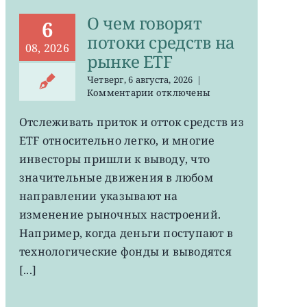
О чем говорят
6
потоки средств на
08, 2026
рынке ETF
Четверг, 6 августа, 2026
|
к
Комментарии
отключены
записи
О
Отслеживать приток и отток средств из
чем
ETF относительно легко, и многие
говорят
потоки
инвесторы пришли к выводу, что
средств
значительные движения в любом
на
направлении указывают на
рынке
ETF
изменение рыночных настроений.
Например, когда деньги поступают в
технологические фонды и выводятся
[...]