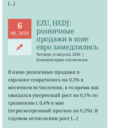
[...]
EZU, HEDJ:
6
розничные
08, 2026
продажи в зоне
евро замедлились
Четверг, 6 августа, 2026
|
к
Комментарии
отключены
записи
EZU,
В июне розничные продажи в
HEDJ:
еврозоне сократились на 0,3% в
розничные
продажи
месячном исчислении, в то время как
в
ожидался умеренный рост на 0,1% по
зоне
сравнению с 0,4% в мае
евро
замедлились
(пересмотренный прогноз на 0,2%). В
годовом исчислении рост [...]