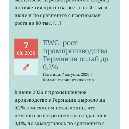
в
понижения прогноза роста на 20 тыс в
США
июне и по сравнению с прогнозами
неожиданно
сократилось
роста на 80 тыс. […]
EWG: рост
7
промпроизводства
08, 2026
Германии ослаб до
0,2%
Пятница, 7 августа, 2026
|
к
Комментарии
отключены
записи
EWG:
В июне 2026 г промышленное
рост
производство в Германии выросло на
промпроизводства
Германии
0,2% в месячном исчислении, что
ослаб
немного выше рыночных ожиданий в
до
0,1%, но замедлилось по сравнению с
0,2%