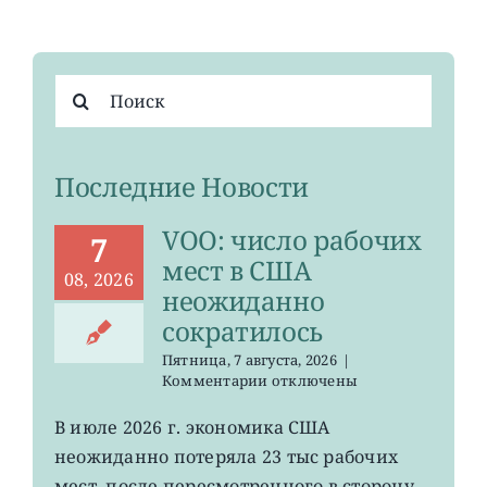
Результат
поиска:
Последние Новости
VOO: число рабочих
7
мест в США
08, 2026
неожиданно
сократилось
Пятница, 7 августа, 2026
|
к
Комментарии
отключены
записи
VOO:
В июле 2026 г. экономика США
число
неожиданно потеряла 23 тыс рабочих
рабочих
мест
мест, после пересмотренного в сторону