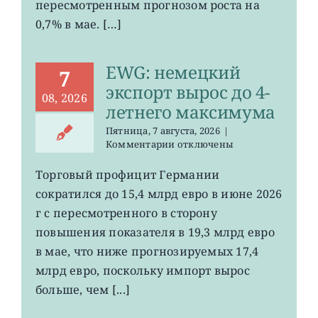
пересмотренным прогнозом роста на
0,7% в мае. […]
EWG: немецкий
7
экспорт вырос до 4-
08, 2026
летнего максимума
Пятница, 7 августа, 2026
|
к
Комментарии
отключены
записи
EWG:
Торговый профицит Германии
немецкий
сократился до 15,4 млрд евро в июне 2026
экспорт
вырос
г с пересмотренного в сторону
до
повышения показателя в 19,3 млрд евро
4-
в мае, что ниже прогнозируемых 17,4
летнего
максимума
млрд евро, поскольку импорт вырос
больше, чем [...]