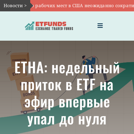
Skip
OO: число рабочих мест в США неожиданно сократилось
Новости >
to
content
Toggle
Navigation
ГЛАВНАЯ
ETHA: недельный
ЧТО ТАКОЕ ETF
приток в ETF на
ИНВЕСТИЦИИ В ETF
эфир впервые
ТЕМАТИЧЕСКИЕ ETF
упал до нуля
АКТУАЛЬНЫЕ