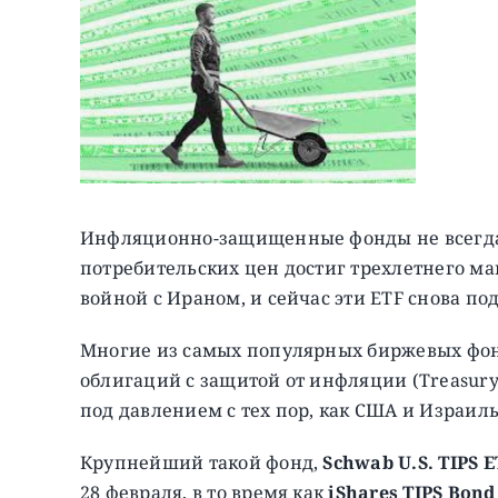
Инфляционно-защищенные фонды не всегда
потребительских цен достиг трехлетнего ма
войной с Ираном, и сейчас эти ETF снова по
Многие из самых популярных биржевых фо
облигаций с защитой от инфляции (Treasury in
под давлением с тех пор, как США и Израил
Крупнейший такой фонд,
Schwab U.S. TIPS E
28 февраля, в то время как
iShares TIPS Bond