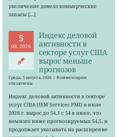
увеличение довело коммерческие
запасы [...]
Индекс деловой
5
активности в
08, 2026
секторе услуг США
вырос меньше
прогнозов
к
Среда, 5 августа, 2026
|
Комментарии
записи
отключены
Индекс
деловой
Индекс деловой активности в секторе
активности
услуг США (ISM Services PMI) в июле
в
секторе
2026 г. вырос до 54,1 с 54 в июне, что
услуг
немного ниже прогнозируемых 54,5, и
США
продолжает указывать на расширение
вырос
меньше