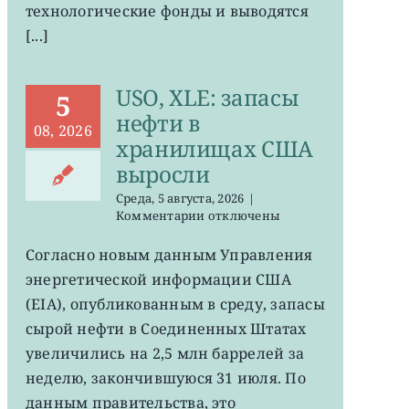
технологические фонды и выводятся
[...]
USO, XLE: запасы
5
нефти в
08, 2026
хранилищах США
выросли
Среда, 5 августа, 2026
|
к
Комментарии
отключены
записи
USO,
Согласно новым данным Управления
XLE:
энергетической информации США
запасы
нефти
(EIA), опубликованным в среду, запасы
в
сырой нефти в Соединенных Штатах
хранилищах
увеличились на 2,5 млн баррелей за
США
выросли
неделю, закончившуюся 31 июля. По
данным правительства, это