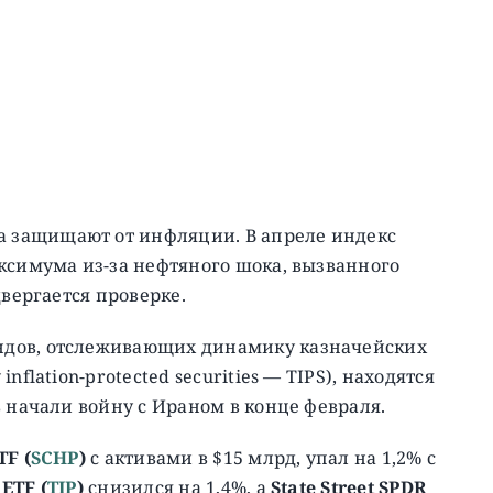
 защищают от инфляции. В апреле индекс
ксимума из-за нефтяного шока, вызванного
двергается проверке.
ндов, отслеживающих динамику казначейских
flation-protected securities — TIPS), находятся
ь начали войну с Ираном в конце февраля.
TF (
SCHP
)
с активами в $15 млрд, упал на 1,2% с
 ETF (
TIP
)
снизился на 1,4%, а
State Street SPDR