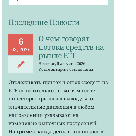
поиска:
Последние Новости
О чем говорят
6
потоки средств на
08, 2026
рынке ETF
Четверг, 6 августа, 2026
|
к
Комментарии
отключены
записи
О
Отслеживать приток и отток средств из
чем
ETF относительно легко, и многие
говорят
потоки
инвесторы пришли к выводу, что
средств
значительные движения в любом
на
направлении указывают на
рынке
ETF
изменение рыночных настроений.
Например, когда деньги поступают в