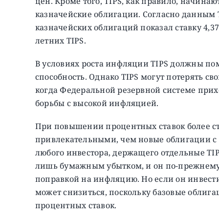
цен. Кроме того, TIPS, как правило, начинаю
казначейские облигации. Согласно данным T
казначейских облигаций показал ставку 4,37
летних TIPS.
В условиях роста инфляции TIPS должны по
способность. Однако TIPS могут потерять св
когда Федеральной резервной системе прих
борьбы с высокой инфляцией.
При повышении процентных ставок более ст
привлекательными, чем новые облигации с б
любого инвестора, держащего отдельные TIP
лишь бумажным убытком, и он по-прежнему
поправкой на инфляцию. Но если он инвести
может снизиться, поскольку базовые облига
процентных ставок.