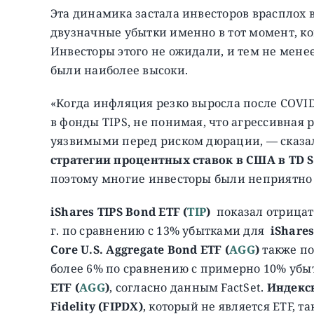
Эта динамика застала инвесторов врасплох в
двузначные убытки именно в тот момент, ко
Инвесторы этого не ожидали, и тем не менее
были наиболее высоки.
«Когда инфляция резко выросла после COVID
в фонды TIPS, не понимая, что агрессивная 
уязвимыми перед риском дюрации, — сказ
стратегии процентных ставок в США в TD Se
поэтому многие инвесторы были неприятно 
iShares TIPS Bond ETF (
TIP
)
показал отрицат
г. по сравнению с 13% убытками для
iShares
Core U.S. Aggregate Bond ETF
(
AGG
)
также по
более 6% по сравнению с примерно 10% уб
ETF
(
AGG
)
, согласно данным FactSet.
Индекс
Fidelity (FIPDX)
, который не является ETF, т