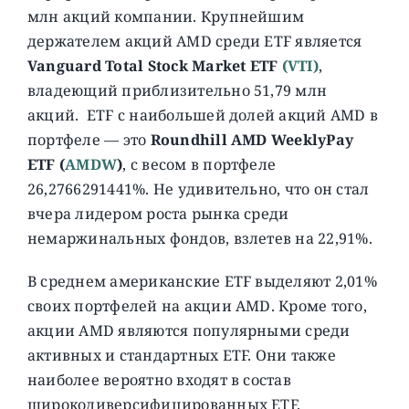
млн акций компании. Крупнейшим
держателем акций AMD среди ETF является
Vanguard Total Stock Market ETF
(VTI)
,
владеющий приблизительно 51,79 млн
акций. ETF с наибольшей долей акций AMD в
портфеле — это
Roundhill AMD WeeklyPay
ETF (
AMDW
)
, с весом в портфеле
26,2766291441%. Не удивительно, что он стал
вчера лидером роста рынка среди
немаржинальных фондов, взлетев на 22,91%.
В среднем американские ETF выделяют 2,01%
своих портфелей на акции AMD. Кроме того,
акции AMD являются популярными среди
активных и стандартных ETF. Они также
наиболее вероятно входят в состав
широкодиверсифицированных ETF.