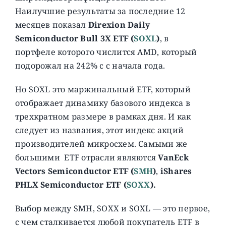
Наилучшие результаты за последние 12
месяцев показал
Direxion Daily
Semiconductor Bull 3X ETF (
SOXL
)
, в
портфеле которого числится AMD, который
подорожал на 242% c с начала года.
Но SOXL это маржинальный ETF, который
отображает динамику базового индекса в
трехкратном размере в рамках дня. И как
следует из названия, этот индекс акций
производителей микросхем. Самыми же
большими ETF отрасли являются
VanEck
Vectors Semiconductor ETF (
SMH
)
,
iShares
PHLX Semiconductor ETF (
SOXX
).
Выбор между SMH, SOXX и SOXL — это первое,
с чем сталкивается любой покупатель ETF в