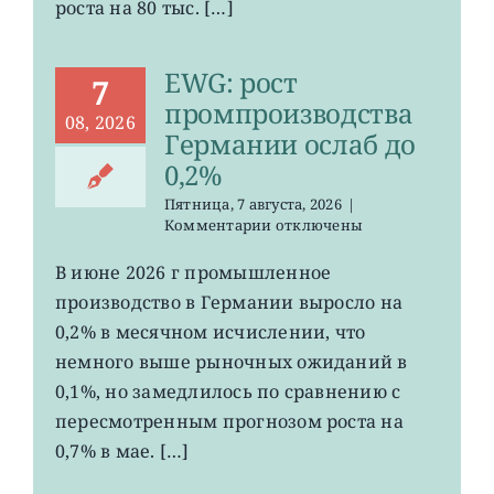
роста на 80 тыс. […]
EWG: рост
7
промпроизводства
08, 2026
Германии ослаб до
0,2%
Пятница, 7 августа, 2026
|
к
Комментарии
отключены
записи
EWG:
В июне 2026 г промышленное
рост
производство в Германии выросло на
промпроизводства
Германии
0,2% в месячном исчислении, что
ослаб
немного выше рыночных ожиданий в
до
0,1%, но замедлилось по сравнению с
0,2%
пересмотренным прогнозом роста на
0,7% в мае. […]