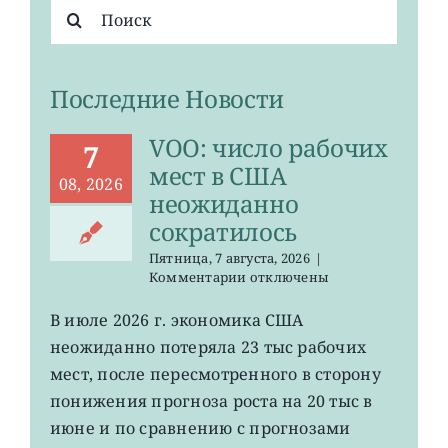
Результат
поиска:
Последние Новости
VOO: число рабочих
7
мест в США
08, 2026
неожиданно
сократилось
Пятница, 7 августа, 2026
|
к
Комментарии
отключены
записи
VOO:
В июле 2026 г. экономика США
число
неожиданно потеряла 23 тыс рабочих
рабочих
мест
мест, после пересмотренного в сторону
в
понижения прогноза роста на 20 тыс в
США
июне и по сравнению с прогнозами
неожиданно
сократилось