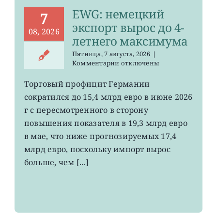
EWG: немецкий
7
экспорт вырос до 4-
08, 2026
летнего максимума
Пятница, 7 августа, 2026
|
к
Комментарии
отключены
записи
EWG:
Торговый профицит Германии
немецкий
сократился до 15,4 млрд евро в июне 2026
экспорт
вырос
г с пересмотренного в сторону
до
повышения показателя в 19,3 млрд евро
4-
в мае, что ниже прогнозируемых 17,4
летнего
максимума
млрд евро, поскольку импорт вырос
больше, чем [...]