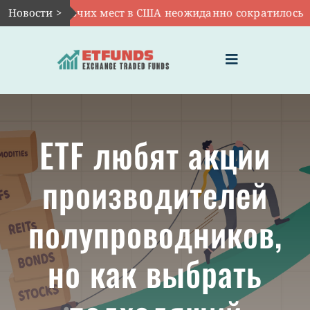
Skip
ло рабочих мест в США неожиданно сократилось
Новости >
|
А
to
content
Toggle
Navigation
ГЛАВНАЯ
ETF любят акции
ЧТО ТАКОЕ ETF
производителей
ИНВЕСТИЦИИ В ETF
полупроводников,
ТЕМАТИЧЕСКИЕ ETF
но как выбрать
АКТУАЛЬНЫЕ