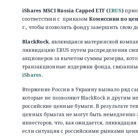
iShares MSCI Russia Capped ETF
(
ERUS
)
приос
соответствии с приказом
Комиссиии по це
г., чтобы позволить фонду завершить свою д
BlackRock
, являющаяся материнской компани
ликвидацию ERUS путем распределения сво
акционеров за вычетом суммы резерва, кот
транзакционные издержки фонда, связанные
iShares
.
Вторжение России в Украину вызвало ряд са
которые не позволяют BlackRock и другим н
российские ценные бумаги. В результате те
ценных бумагах не могут быть немедленно 
инвесторов, что, как ожидается, ликвидаци
если ситуация с российскими рынками ценн