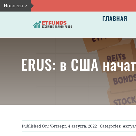
Skip
Новости >
to
ГЛАВНАЯ
content
ERUS: в США нача
Published On: Четверг, 4 августа, 2022
Categories:
Актуа