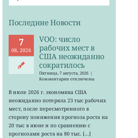
поиска:
Последние Новости
VOO: число
7
рабочих мест в
08, 2026
США неожиданно
сократилось
Пятница, 7 августа, 2026
|
к
Комментарии
отключены
записи
VOO:
В июле 2026 г. экономика США
число
неожиданно потеряла 23 тыс рабочих
рабочих
мест
мест, после пересмотренного в
в
сторону понижения прогноза роста на
США
20 тыс в июне и по сравнению с
неожиданно
сократилось
прогнозами роста на 80 тыс. […]