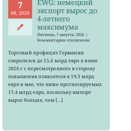
EWG: немецкий
7
экспорт вырос до
08, 2026
4-летнего
максимума
Пятница, 7 августа, 2026
|
к
Комментарии
отключены
записи
EWG:
Торговый профицит Германии
немецкий
сократился до 15,4 млрд евро в июне
экспорт
вырос
2026 г с пересмотренного в сторону
до
повышения показателя в 19,3 млрд
4-
евро в мае, что ниже прогнозируемых
летнего
максимума
17,4 млрд евро, поскольку импорт
вырос больше, чем [...]