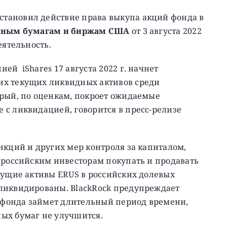
тановил действие права выкупа акций фонда в
нным бумагам и биржам США
от 3 августа 2022
еятельность.
ей iShares 17 августа 2022 г. начнет
их текущих ликвидных активов среди
орый, по оценкам, покроет ожидаемые
 с ликвидацией, говорится в пресс-релизе
нкций и других мер контроля за капиталом,
ероссийским инвесторам покупать и продавать
кущие активы ERUS в российских долевых
ликвидированы. BlackRock предупреждает
я фонда займет длительный период времени,
ых бумаг не улучшится.