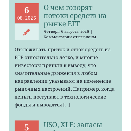
О чем говорят
6
потоки средств на
08, 2026
рынке ETF
Четверг, 6 августа, 2026
|
к
Комментарии
отключены
записи
О
Отслеживать приток и отток средств из
чем
ETF относительно легко, и многие
говорят
потоки
инвесторы пришли к выводу, что
средств
значительные движения в любом
на
направлении указывают на изменение
рынке
ETF
рыночных настроений. Например, когда
деньги поступают в технологические
фонды и выводятся [...]
USO, XLE: запасы
5