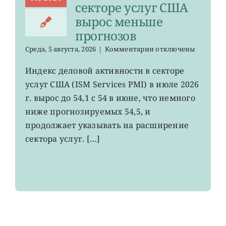
секторе услуг США
вырос меньше
прогнозов
к
Среда, 5 августа, 2026
|
Комментарии
отключены
записи
Индекс
Индекс деловой активности в секторе
деловой
услуг США (ISM Services PMI) в июле 2026
активности
в
г. вырос до 54,1 с 54 в июне, что немного
секторе
ниже прогнозируемых 54,5, и
услуг
продолжает указывать на расширение
США
вырос
сектора услуг. […]
меньше
прогнозов