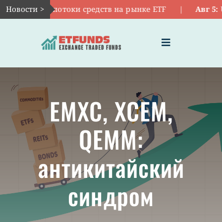
Skip
говорят потоки средств на рынке ETF
Новости >
|
Авг 5:
USO, 
to
content
Toggle
Navigation
ГЛАВНАЯ
EMXC, XCEM,
ЧТО ТАКОЕ ETF
QEMM:
ИНВЕСТИЦИИ В ETF
антикитайский
ТЕМАТИЧЕСКИЕ ETF
синдром
АКТУАЛЬНЫЕ