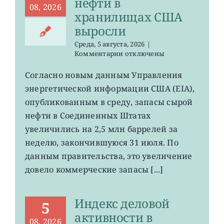
нефти в
08, 2026
хранилищах США
выросли
Среда, 5 августа, 2026
|
к
Комментарии
отключены
записи
USO,
Согласно новым данным Управления
XLE:
энергетической информации США (EIA),
запасы
нефти
опубликованным в среду, запасы сырой
в
нефти в Соединенных Штатах
хранилищах
увеличились на 2,5 млн баррелей за
США
выросли
неделю, закончившуюся 31 июля. По
данным правительства, это увеличение
довело коммерческие запасы [...]
Индекс деловой
5
активности в
08, 2026