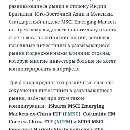
развивающиеся рынки в сторону Индии,
Бразилии, Юго-Восточной Азии и Мексики.
Стандартный индекс MSCI Emerging Markets
по-прежнему выделяет значительную часть
своего веса на китайские акции, оставляя
пассивные инвестиции в развивающиеся
рынки подверженными влиянию страны,
которую многие инвесторы больше не хотят
концентрировать в портфеле.
Три фонда предлагают различные способы
сохранения инвестиций в развивающиеся
рынки, избегая при этом такой
концентрации:
iShares MSCI Emerging
Markets ex-China ETF (
EMXC
)
,
Columbia EM
Core ex-China ETF (
XCEM
)
и
SPDR MSCI
Emerging Markets StrategicFactors ETF