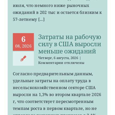
безработице
июля, что немного ниже рыночных
в
США
ожиданий в 202 тыс и остается близким к
остается
57-летнему [...]
на
минимума
57
Затраты на рабочую
лет
6
силу в США выросли
08, 2026
меньше ожиданий
Четверг, 6 августа, 2026
|
к
Комментарии
отключены
записи
Затраты
Согласно предварительным данным,
на
удельные затраты на оплату труда в
рабочую
силу
несельскохозяйственном секторе США
в
выросли на 1,3% во втором квартале 2026
США
г, что соответствует пересмотренным
выросли
меньше
темпам роста в первом квартале, но не
ожиданий