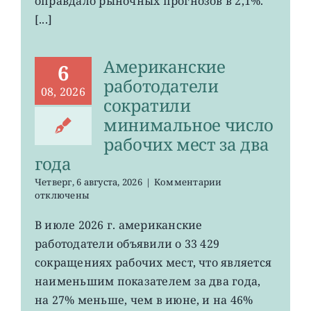
оправдало рыночных прогнозов в 2,1%.
[...]
Американские
6
работодатели
08, 2026
сократили
минимальное число
рабочих мест за два
года
к
Четверг, 6 августа, 2026
|
Комментарии
записи
отключены
Американские
работодатели
В июле 2026 г. американские
сократили
работодатели объявили о 33 429
минимальное
число
сокращениях рабочих мест, что является
рабочих
наименьшим показателем за два года,
мест
на 27% меньше, чем в июне, и на 46%
за