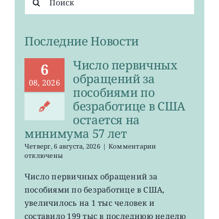
поиска:
Последние Новости
Число первичных
6
обращений за
08, 2026
пособиями по
безработице в США
остается на
минимума 57 лет
к
Четверг, 6 августа, 2026
|
Комментарии
записи
отключены
Число
первичных
Число первичных обращений за
обращений
пособиями по безработице в США,
за
пособиями
увеличилось на 1 тыс человек и
по
составило 199 тыс в последнюю неделю