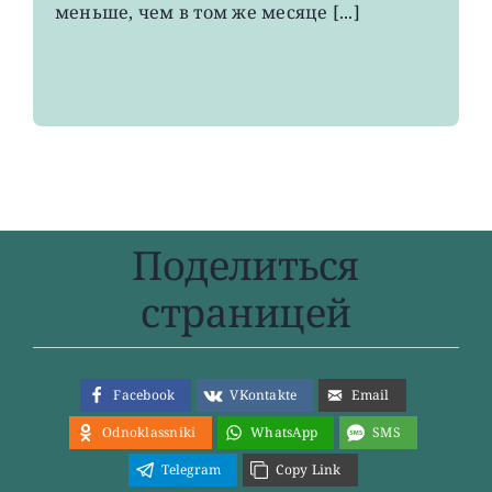
два
меньше, чем в том же месяце [...]
года
Поделиться
страницей
Facebook
VKontakte
Email
Odnoklassniki
WhatsApp
SMS
Telegram
Copy Link