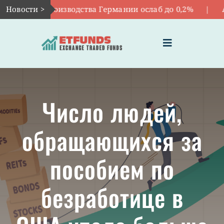
Skip
ст промпроизводства Германии ослаб до 0,2%
Новости >
|
Ав
to
content
Toggle
Navigation
ГЛАВНАЯ
Число людей,
ЧТО ТАКОЕ ETF
обращающихся за
ИНВЕСТИЦИИ В ETF
пособием по
ТЕМАТИЧЕСКИЕ ETF
безработице в
АКТУАЛЬНЫЕ