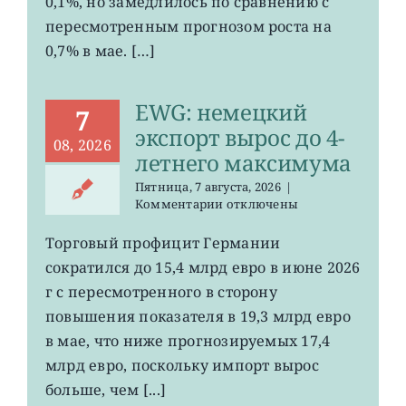
0,1%, но замедлилось по сравнению с
0,2%
пересмотренным прогнозом роста на
0,7% в мае. […]
EWG: немецкий
7
экспорт вырос до 4-
08, 2026
летнего максимума
Пятница, 7 августа, 2026
|
к
Комментарии
отключены
записи
EWG:
Торговый профицит Германии
немецкий
сократился до 15,4 млрд евро в июне 2026
экспорт
вырос
г с пересмотренного в сторону
до
повышения показателя в 19,3 млрд евро
4-
в мае, что ниже прогнозируемых 17,4
летнего
максимума
млрд евро, поскольку импорт вырос
больше, чем [...]