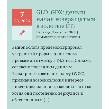
GLD, GDX: деньги
7
начал возвращаться
08, 2026
в золотые ETF
Пятница, 7 августа, 2026
|
к
Комментарии
отключены
записи
GLD,
Рынок золота продемонстрировал
GDX:
уверенный прорыв, цены снова
деньги
начал
превысили отметку в $4,2 тыс. Однако,
возвращаться
согласно последним данным
в
Всемирного совета по золоту (WGC),
золотые
ETF
признаки возобновления интереса
инвесторов начали проявляться в июле,
когда они постепенно вернулись к
обеспеченным [...]