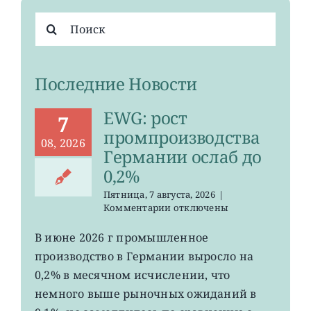
Результат
поиска:
Последние Новости
EWG: рост
7
промпроизводства
08, 2026
Германии ослаб до
0,2%
Пятница, 7 августа, 2026
|
к
Комментарии
отключены
записи
EWG:
В июне 2026 г промышленное
рост
производство в Германии выросло на
промпроизводства
Германии
0,2% в месячном исчислении, что
ослаб
немного выше рыночных ожиданий в
до