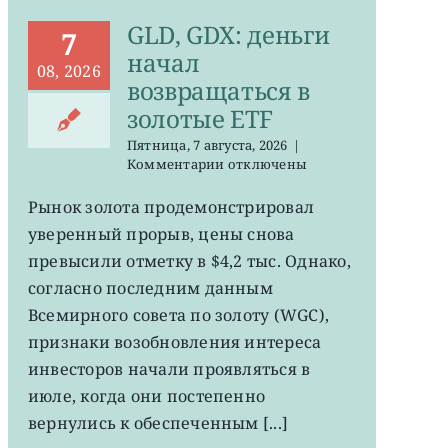
GLD, GDX: деньги
7
начал
08, 2026
возвращаться в
золотые ETF
Пятница, 7 августа, 2026
|
к
Комментарии
отключены
записи
GLD,
Рынок золота продемонстрировал
GDX:
уверенный прорыв, цены снова
деньги
начал
превысили отметку в $4,2 тыс. Однако,
возвращаться
согласно последним данным
в
Всемирного совета по золоту (WGC),
золотые
ETF
признаки возобновления интереса
инвесторов начали проявляться в
июле, когда они постепенно
вернулись к обеспеченным [...]