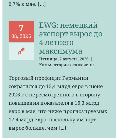
0,7% в мае. […]
EWG: немецкий
7
экспорт вырос до
08, 2026
4-летнего
максимума
Пятница, 7 августа, 2026
|
к
Комментарии
отключены
записи
EWG:
Торговый профицит Германии
немецкий
сократился до 15,4 млрд евро в июне
экспорт
вырос
2026 г с пересмотренного в сторону
до
повышения показателя в 19,3 млрд
4-
евро в мае, что ниже прогнозируемых
летнего
максимума
17,4 млрд евро, поскольку импорт
вырос больше, чем [...]