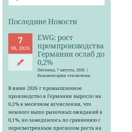
поиска:
Последние Новости
EWG: рост
7
промпроизводства
08, 2026
Германии ослаб до
0,2%
Пятница, 7 августа, 2026
|
к
Комментарии
отключены
записи
EWG:
В июне 2026 г промышленное
рост
производство в Германии выросло на
промпроизводства
Германии
0,2% в месячном исчислении, что
ослаб
немного выше рыночных ожиданий в
до
0,1%, но замедлилось по сравнению с
0,2%
пересмотренным прогнозом роста на