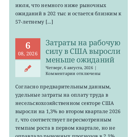
июля, что немного ниже рыночных
в
США
ожиданий в 202 тыс и остается близким к
остается
57-летнему [...]
на
минимума
57
Затраты на рабочую
лет
6
силу в США выросли
08, 2026
меньше ожиданий
Четверг, 6 августа, 2026
|
к
Комментарии
отключены
записи
Затраты
Согласно предварительным данным,
на
удельные затраты на оплату труда в
рабочую
силу
несельскохозяйственном секторе США
в
выросли на 1,3% во втором квартале 2026
США
г, что соответствует пересмотренным
выросли
меньше
темпам роста в первом квартале, но не
ожиданий
оправдало рыночных прогнозов в 2,1%.