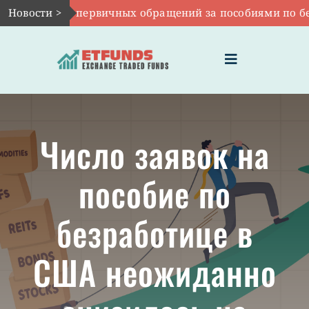
Skip
вг 6:
Новости >
Число первичных обращений за пособиями по безр
to
content
Toggle
Navigation
ГЛАВНАЯ
Число заявок на
ЧТО ТАКОЕ ETF
пособие по
ИНВЕСТИЦИИ В ETF
безработице в
ТЕМАТИЧЕСКИЕ ETF
США неожиданно
АКТУАЛЬНЫЕ