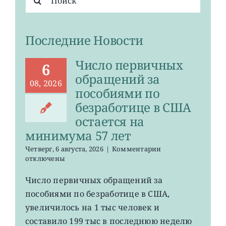
поиска:
Последние Новости
Число первичных
6
обращений за
08, 2026
пособиями по
безработице в США
остается на
минимума 57 лет
к
Четверг, 6 августа, 2026
|
Комментарии
записи
отключены
Число
первичных
Число первичных обращений за
обращений
пособиями по безработице в США,
за
пособиями
увеличилось на 1 тыс человек и
по
составило 199 тыс в последнюю неделю
безработице