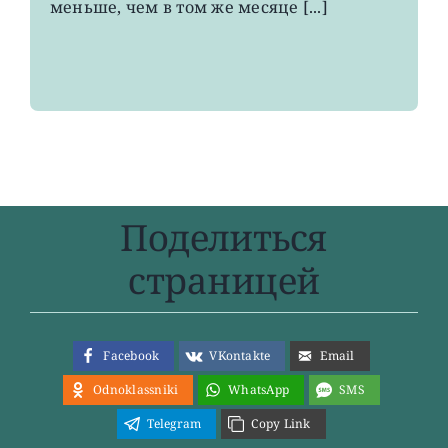
меньше, чем в том же месяце [...]
года
Поделиться
страницей
Facebook
VKontakte
Email
Odnoklassniki
WhatsApp
SMS
Telegram
Copy Link