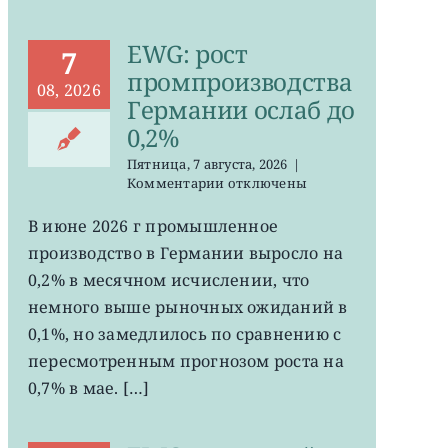
EWG: рост
7
промпроизводства
08, 2026
Германии ослаб до
0,2%
Пятница, 7 августа, 2026
|
к
Комментарии
отключены
записи
EWG:
В июне 2026 г промышленное
рост
производство в Германии выросло на
промпроизводства
Германии
0,2% в месячном исчислении, что
ослаб
немного выше рыночных ожиданий в
до
0,1%, но замедлилось по сравнению с
0,2%
пересмотренным прогнозом роста на
0,7% в мае. […]