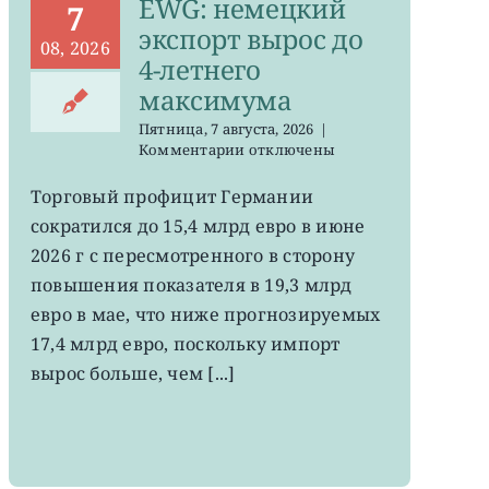
EWG: немецкий
7
экспорт вырос до
08, 2026
4-летнего
максимума
Пятница, 7 августа, 2026
|
к
Комментарии
отключены
записи
EWG:
Торговый профицит Германии
немецкий
сократился до 15,4 млрд евро в июне
экспорт
вырос
2026 г с пересмотренного в сторону
до
повышения показателя в 19,3 млрд
4-
евро в мае, что ниже прогнозируемых
летнего
максимума
17,4 млрд евро, поскольку импорт
вырос больше, чем [...]