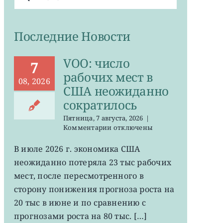
поиска:
Последние Новости
VOO: число
7
рабочих мест в
08, 2026
США неожиданно
сократилось
Пятница, 7 августа, 2026
|
к
Комментарии
отключены
записи
VOO:
В июле 2026 г. экономика США
число
неожиданно потеряла 23 тыс рабочих
рабочих
мест
мест, после пересмотренного в
в
сторону понижения прогноза роста на
США
20 тыс в июне и по сравнению с
неожиданно
сократилось
прогнозами роста на 80 тыс. […]