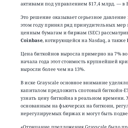
активами под управлением $17,4 млрд. — в E
Это решение оказывает серьезное давление
этом году принял ряд принудительных мер 
ценным бумагам и биржам (SEC) рассматри
Coinbase
, котирующейся на Nasdaq, а также
Цена биткойнов выросла примерно на 7% во
начала года этот стоимость крупнейшей кри
выросли более чем на 13%.
В иске Grayscale основное внимание уделял
капиталом предложить спотовый биткойн-E
узнать цену биткойна в реальном времени. Х
основанным на фьючерсах на биткоин, регул
нерегулируемых биржах и могут быть под
«Отрицание предложения Grayscale было п