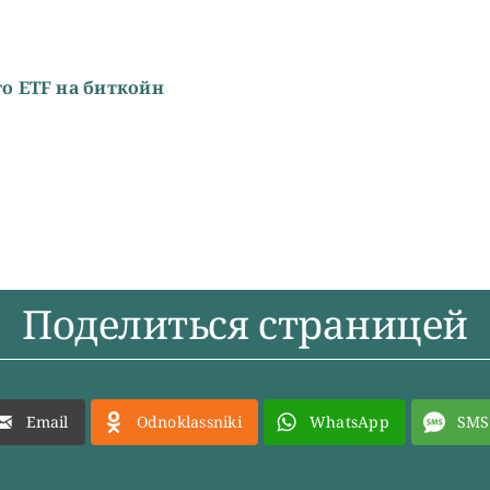
го ETF на биткойн
Поделиться страницей
Email
Odnoklassniki
WhatsApp
SMS