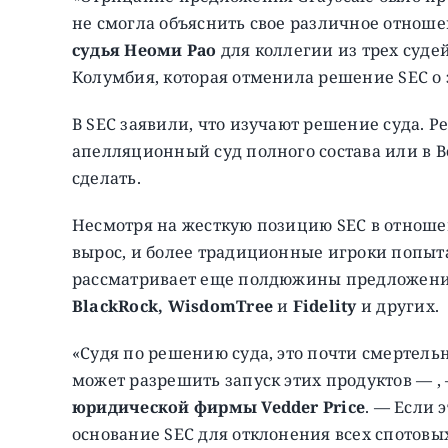
не смогла объяснить свое различное отнош
судья Неоми Рао
для коллегии из трех суде
Колумбия, которая отменила решение SEC о 
В SEC заявили, что изучают решение суда. Р
апелляционный суд полного состава или в Ве
сделать.
Несмотря на жесткую позицию SEC в отношен
вырос, и более традиционные игроки попыта
рассматривает еще полдюжины предложений
BlackRock, WisdomTree
и
Fidelity
и других.
«Судя по решению суда, это почти смертельн
может разрешить запуск этих продуктов — ,
юридической фирмы Vedder Price
. — Если 
основание SEC для отклонения всех спотовых