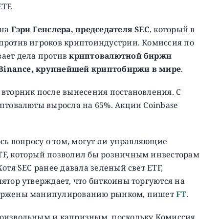
TF.
 на
Гэри Генслера, председателя SEC
, который в
против игроков криптоиндустрии. Комиссия по
вает дела против
криптовалютной биржи
Binance, крупнейшей криптобиржи в мире
.
 вторник после вынесения постановления. С
птовалюты выросла на 65%. Акции Coinbase
ось вопросу о том, могут ли управляющие
TF, который позволил бы розничным инвесторам
отя SEC ранее давала зеленый свет ETF,
ятор утверждает, что биткоины торгуются на
вержены манипулированию рынком, пишет
FT
.
роизвольным и капризным, поскольку Комиссия