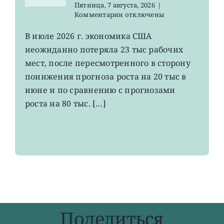
Пятница, 7 августа, 2026
|
к
Комментарии
отключены
записи
VOO:
В июле 2026 г. экономика США
число
неожиданно потеряла 23 тыс рабочих
рабочих
мест
мест, после пересмотренного в сторону
в
понижения прогноза роста на 20 тыс в
США
июне и по сравнению с прогнозами
неожиданно
сократилось
роста на 80 тыс. […]
Поделиться