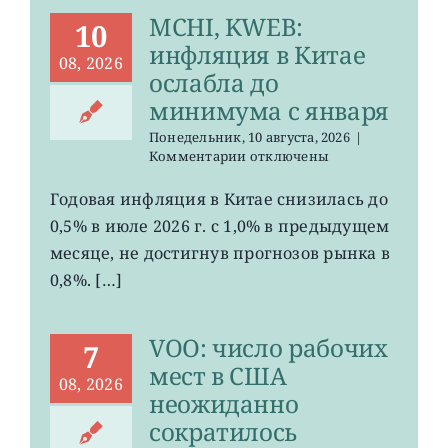
MCHI, KWEB:
10
инфляция в Китае
08, 2026
ослабла до
минимума с января
Понедельник, 10 августа, 2026
|
к
Комментарии
отключены
записи
MCHI,
Годовая инфляция в Китае снизилась до
KWEB:
0,5% в июле 2026 г. с 1,0% в предыдущем
инфляция
в
месяце, не достигнув прогнозов рынка в
Китае
0,8%. […]
ослабла
до
минимума
VOO: число рабочих
с
7
января
мест в США
08, 2026
неожиданно
сократилось