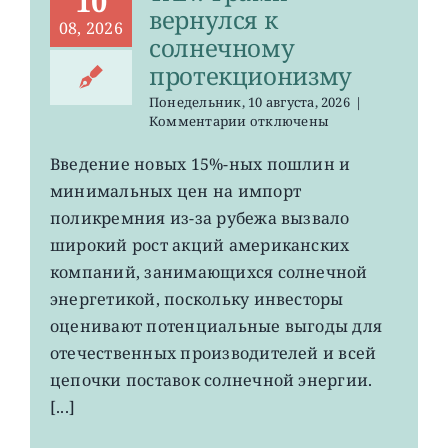
10
вернулся к
08, 2026
солнечному
протекционизму
Понедельник, 10 августа, 2026
|
к
Комментарии
отключены
записи
TAN:
Введение новых 15%-ных пошлин и
Трамп
минимальных цен на импорт
вернулся
к
поликремния из-за рубежа вызвало
солнечному
широкий рост акций американских
протекционизму
компаний, занимающихся солнечной
энергетикой, поскольку инвесторы
оценивают потенциальные выгоды для
отечественных производителей и всей
цепочки поставок солнечной энергии.
[...]