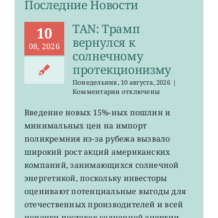
Последние Новости
TAN: Трамп
10
вернулся к
08, 2026
солнечному
протекционизму
Понедельник, 10 августа, 2026
|
к
Комментарии
отключены
записи
TAN:
Введение новых 15%-ных пошлин и
Трамп
минимальных цен на импорт
вернулся
к
поликремния из-за рубежа вызвало
солнечному
широкий рост акций американских
протекционизму
компаний, занимающихся солнечной
энергетикой, поскольку инвесторы
оценивают потенциальные выгоды для
отечественных производителей и всей
цепочки поставок солнечной энергии.