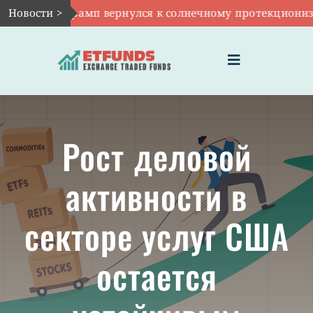
Skip
 10:
Новости >
TAN: Трамп вернулся к солнечному протекционизм
to
content
Toggle
Navigation
ГЛАВНАЯ
Рост деловой
ЧТО ТАКОЕ ETF
активности в
ИНВЕСТИЦИИ В ETF
секторе услуг США
ТЕМАТИЧЕСКИЕ ETF
остается
АКТУАЛЬНЫЕ