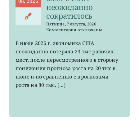
08, 2026
неожиданно
сократилось
Пятница, 7 августа, 2026
|
к
Комментарии
отключены
записи
VOO:
В июле 2026 г. экономика США
число
неожиданно потеряла 23 тыс рабочих
рабочих
мест
мест, после пересмотренного в сторону
в
понижения прогноза роста на 20 тыс в
США
июне и по сравнению с прогнозами
неожиданно
сократилось
роста на 80 тыс. […]