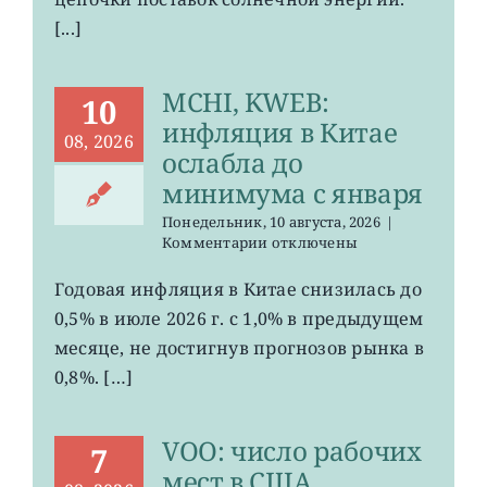
[...]
MCHI, KWEB:
10
инфляция в Китае
08, 2026
ослабла до
минимума с января
Понедельник, 10 августа, 2026
|
к
Комментарии
отключены
записи
MCHI,
Годовая инфляция в Китае снизилась до
KWEB:
0,5% в июле 2026 г. с 1,0% в предыдущем
инфляция
в
месяце, не достигнув прогнозов рынка в
Китае
0,8%. […]
ослабла
до
минимума
VOO: число рабочих
с
7
января
мест в США