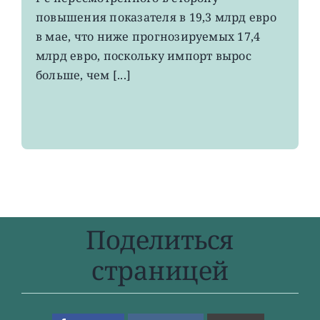
до
повышения показателя в 19,3 млрд евро
4-
в мае, что ниже прогнозируемых 17,4
летнего
максимума
млрд евро, поскольку импорт вырос
больше, чем [...]
Поделиться
страницей