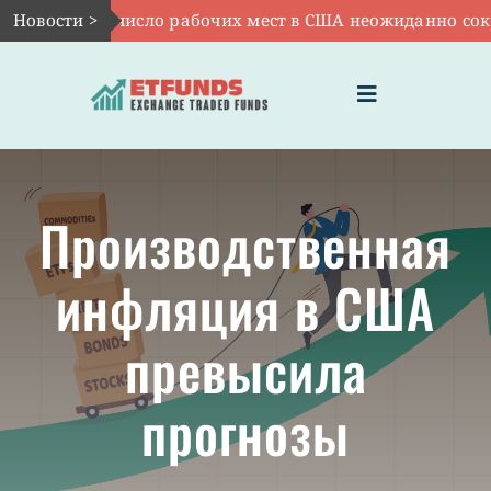
Skip
Авг 7:
Новости >
VOO: число рабочих мест в США неожиданно сокра
to
content
Toggle
Navigation
ГЛАВНАЯ
Производственная
ЧТО ТАКОЕ ETF
инфляция в США
ИНВЕСТИЦИИ В ETF
превысила
ТЕМАТИЧЕСКИЕ ETF
прогнозы
АКТУАЛЬНЫЕ