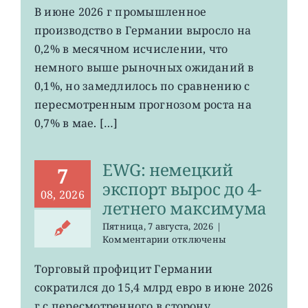
EWG:
В июне 2026 г промышленное
рост
производство в Германии выросло на
промпроизводства
Германии
0,2% в месячном исчислении, что
ослаб
немного выше рыночных ожиданий в
до
0,1%, но замедлилось по сравнению с
0,2%
пересмотренным прогнозом роста на
0,7% в мае. […]
EWG: немецкий
7
экспорт вырос до 4-
08, 2026
летнего максимума
Пятница, 7 августа, 2026
|
к
Комментарии
отключены
записи
EWG:
Торговый профицит Германии
немецкий
сократился до 15,4 млрд евро в июне 2026
экспорт
вырос
г с пересмотренного в сторону