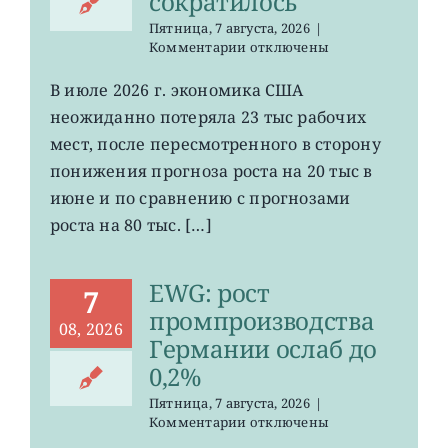
сократилось
Пятница, 7 августа, 2026
|
к
Комментарии
отключены
записи
VOO:
В июле 2026 г. экономика США
число
неожиданно потеряла 23 тыс рабочих
рабочих
мест
мест, после пересмотренного в сторону
в
понижения прогноза роста на 20 тыс в
США
июне и по сравнению с прогнозами
неожиданно
сократилось
роста на 80 тыс. […]
EWG: рост
7
промпроизводства
08, 2026
Германии ослаб до
0,2%
Пятница, 7 августа, 2026
|
к
Комментарии
отключены
записи