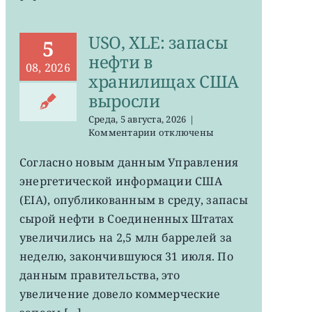
USO, XLE: запасы
5
нефти в
08, 2026
хранилищах США
выросли
Среда, 5 августа, 2026
|
к
Комментарии
отключены
записи
USO,
Согласно новым данным Управления
XLE:
энергетической информации США
запасы
нефти
(EIA), опубликованным в среду, запасы
в
сырой нефти в Соединенных Штатах
хранилищах
увеличились на 2,5 млн баррелей за
США
выросли
неделю, закончившуюся 31 июля. По
данным правительства, это
увеличение довело коммерческие