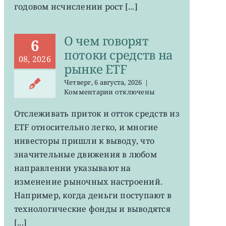
годовом исчислении рост [...]
О чем говорят
6
потоки средств на
08, 2026
рынке ETF
Четверг, 6 августа, 2026
|
к
Комментарии
отключены
записи
О
Отслеживать приток и отток средств из
чем
ETF относительно легко, и многие
говорят
потоки
инвесторы пришли к выводу, что
средств
значительные движения в любом
на
направлении указывают на
рынке
ETF
изменение рыночных настроений.
Например, когда деньги поступают в
технологические фонды и выводятся
[...]