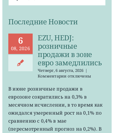
поиска:
Последние Новости
EZU, HEDJ:
6
розничные
08, 2026
продажи в зоне
евро замедлились
Четверг, 6 августа, 2026
|
к
Комментарии
отключены
записи
EZU,
В июне розничные продажи в
HEDJ:
еврозоне сократились на 0,3% в
розничные
продажи
месячном исчислении, в то время как
в
ожидался умеренный рост на 0,1% по
зоне
сравнению с 0,4% в мае
евро
замедлились
(пересмотренный прогноз на 0,2%). В