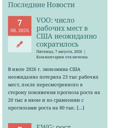
Последние Новости
VOO: число
7
рабочих мест в
08, 2026
США неожиданно
сократилось
Пятница, 7 августа, 2026
|
к
Комментарии
отключены
записи
VOO:
В июле 2026 г. экономика США
число
неожиданно потеряла 23 тыс рабочих
рабочих
мест
мест, после пересмотренного в
в
сторону понижения прогноза роста на
США
20 тыс в июне и по сравнению с
неожиданно
сократилось
прогнозами роста на 80 тыс. […]
EWG: рост