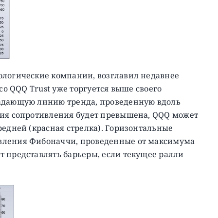
ологические компании, возглавил недавнее
sco QQQ Trust уже торгуется выше своего
падающую линию тренда, проведенную вдоль
ния сопротивления будет превышена, QQQ может
редней (красная стрелка). Горизонтальные
вления Фибоначчи, проведенные от максимума
т представлять барьеры, если текущее ралли