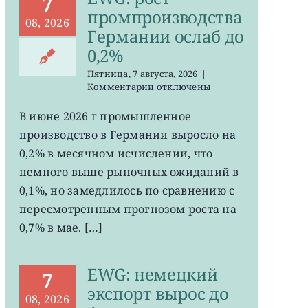
7
промпроизводства
08, 2026
Германии ослаб до
0,2%
Пятница, 7 августа, 2026
|
к
Комментарии
отключены
записи
EWG:
В июне 2026 г промышленное
рост
производство в Германии выросло на
промпроизводства
Германии
0,2% в месячном исчислении, что
ослаб
немного выше рыночных ожиданий в
до
0,1%, но замедлилось по сравнению с
0,2%
пересмотренным прогнозом роста на
0,7% в мае. […]
EWG: немецкий
7
экспорт вырос до
08, 2026