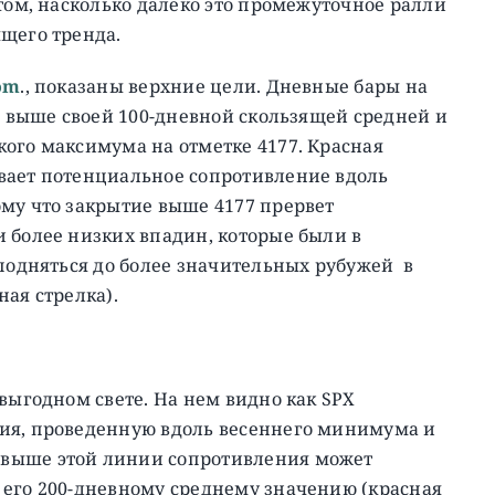
 том, насколько далеко это промежуточное ралли
щего тренда.
com
., показаны верхние цели. Дневные бары на
ся выше своей 100-дневной скользящей средней и
ого максимума на отметке 4177. Красная
вает потенциальное сопротивление вдоль
ому что закрытие выше 4177 прервет
 более низких впадин, которые были в
 подняться до более значительных рубужей в
ая стрелка).
выгодном свете. На нем видно как SPX
ия, проведенную вдоль весеннего минимума и
 выше этой линии сопротивления может
 его 200-дневному среднему значению (красная