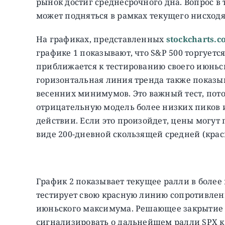
рынок достиг среднесрочного дна. Вопрос в
может подняться в рамках текущего нисходя
На графиках, представленных
stockcharts.
графике 1 показывают, что S&P 500 торгует
приближается к тестированию своего июньск
горизонтальная линия тренда также показы
весенних минимумов. Это важный тест, пот
отрицательную модель более низких пиков и
действии. Если это произойдет, цены могут
виде 200-дневной скользящей средней (красн
График 2 показывает текущее ралли в более 
тестирует свою красную линию сопротивлен
июньского максимума. Решающее закрытие
сигнализировать о дальнейшем ралли SPX к