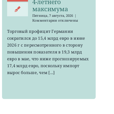
4-летнего
максимума
Пятница, 7 августа, 2026
|
к
Комментарии
отключены
записи
EWG:
Торговый профицит Германии
немецкий
сократился до 15,4 млрд евро в июне
экспорт
вырос
2026 г с пересмотренного в сторону
до
повышения показателя в 19,3 млрд
4-
евро в мае, что ниже прогнозируемых
летнего
максимума
17,4 млрд евро, поскольку импорт
вырос больше, чем [...]