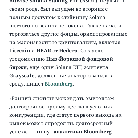
Bitwise Solana Staking ETF (BSOL)
, первый в
своем роде, был запущен во вторник с
полным доступом к стейкингу Solana —
шестого по величине токена. Также начали
торговаться другие фонды, ориентированные
на малоизвестные криптовалюты, включая
Litecoin
и
HBAR
от
Hedera
. Согласно
уведомлению
Нью-Йоркской фондовой
биржи
, ещё один Solana ETF, эмитента
Grayscale,
должен начать торговаться в
среду, пишет
Bloomberg
.
«Ранний листинг может дать эмитентам
долгосрочное преимущество в условиях
конкуренции, где статус первого выхода на
рынок может определять долгосрочный
успех», — пишут
аналитики Bloomberg