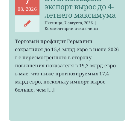
7
экспорт вырос до 4-
08, 2026
летнего максимума
Пятница, 7 августа, 2026
|
к
Комментарии
отключены
записи
EWG:
Торговый профицит Германии
немецкий
сократился до 15,4 млрд евро в июне 2026
экспорт
вырос
г с пересмотренного в сторону
до
повышения показателя в 19,3 млрд евро
4-
в мае, что ниже прогнозируемых 17,4
летнего
максимума
млрд евро, поскольку импорт вырос
больше, чем [...]