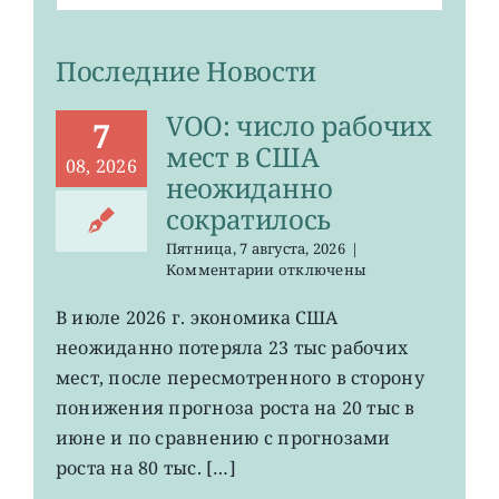
Последние Новости
VOO: число рабочих
7
мест в США
08, 2026
неожиданно
сократилось
Пятница, 7 августа, 2026
|
к
Комментарии
отключены
записи
VOO:
В июле 2026 г. экономика США
число
неожиданно потеряла 23 тыс рабочих
рабочих
мест
мест, после пересмотренного в сторону
в
понижения прогноза роста на 20 тыс в
США
июне и по сравнению с прогнозами
неожиданно
сократилось
роста на 80 тыс. […]