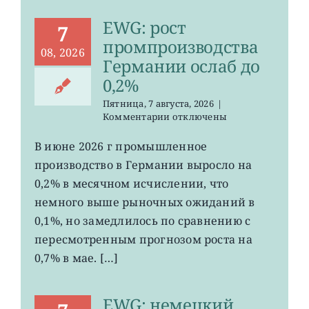
EWG: рост
7
промпроизводства
08, 2026
Германии ослаб до
0,2%
Пятница, 7 августа, 2026
|
к
Комментарии
отключены
записи
EWG:
В июне 2026 г промышленное
рост
производство в Германии выросло на
промпроизводства
Германии
0,2% в месячном исчислении, что
ослаб
немного выше рыночных ожиданий в
до
0,1%, но замедлилось по сравнению с
0,2%
пересмотренным прогнозом роста на
0,7% в мае. […]
EWG: немецкий