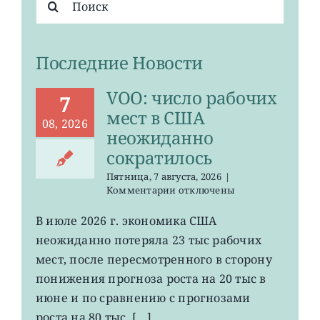
поиска:
Последние Новости
VOO: число рабочих
7
мест в США
08, 2026
неожиданно
сократилось
Пятница, 7 августа, 2026
|
к
Комментарии
отключены
записи
VOO:
В июле 2026 г. экономика США
число
неожиданно потеряла 23 тыс рабочих
рабочих
мест
мест, после пересмотренного в сторону
в
понижения прогноза роста на 20 тыс в
США
июне и по сравнению с прогнозами
неожиданно
сократилось
роста на 80 тыс. […]