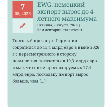
EWG: немецкий
7
экспорт вырос до 4-
08, 2026
летнего максимума
Пятница, 7 августа, 2026
|
к
Комментарии
отключены
записи
EWG:
Торговый профицит Германии
немецкий
сократился до 15,4 млрд евро в июне 2026
экспорт
вырос
г с пересмотренного в сторону
до
повышения показателя в 19,3 млрд евро
4-
в мае, что ниже прогнозируемых 17,4
летнего
максимума
млрд евро, поскольку импорт вырос
больше, чем [...]