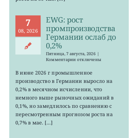
EWG: рост
7
промпроизводства
08, 2026
Германии ослаб до
0,2%
Пятница, 7 августа, 2026
|
к
Комментарии
отключены
записи
EWG:
В июне 2026 г промышленное
рост
производство в Германии выросло на
промпроизводства
Германии
0,2% в месячном исчислении, что
ослаб
немного выше рыночных ожиданий в
до
0,1%, но замедлилось по сравнению с
0,2%
пересмотренным прогнозом роста на
0,7% в мае. […]