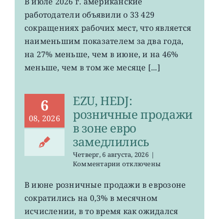
В июле 2026 г. американские
сократили
работодатели объявили о 33 429
минимальное
число
сокращениях рабочих мест, что является
рабочих
наименьшим показателем за два года,
мест
на 27% меньше, чем в июне, и на 46%
за
два
меньше, чем в том же месяце [...]
года
EZU, HEDJ:
6
розничные продажи
08, 2026
в зоне евро
замедлились
Четверг, 6 августа, 2026
|
к
Комментарии
отключены
записи
EZU,
В июне розничные продажи в еврозоне
HEDJ:
сократились на 0,3% в месячном
розничные
продажи
исчислении, в то время как ожидался
в