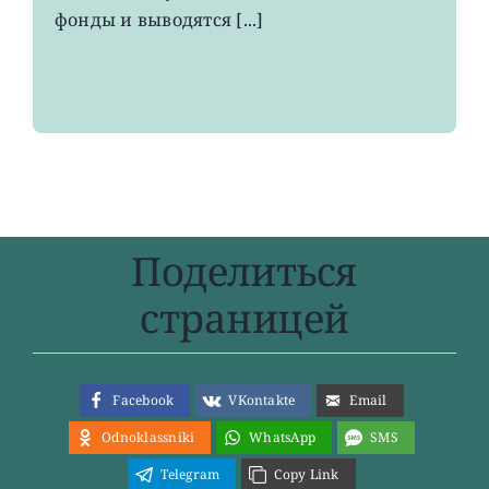
фонды и выводятся [...]
Поделиться
страницей
Facebook
VKontakte
Email
Odnoklassniki
WhatsApp
SMS
Telegram
Copy Link