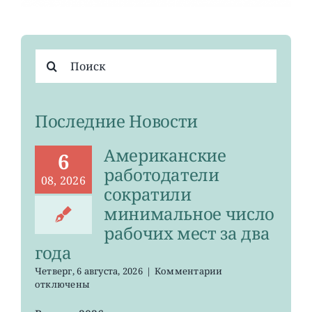
Результат
поиска:
Последние Новости
Американские
6
работодатели
08, 2026
сократили
минимальное число
рабочих мест за два
года
к
Четверг, 6 августа, 2026
|
Комментарии
записи
отключены
Американские
работодатели