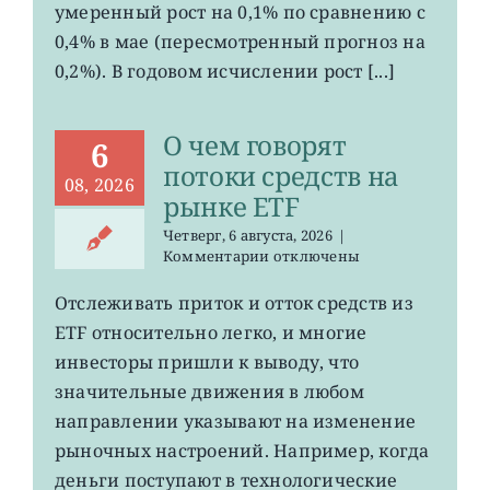
умеренный рост на 0,1% по сравнению с
зоне
0,4% в мае (пересмотренный прогноз на
евро
замедлились
0,2%). В годовом исчислении рост [...]
О чем говорят
6
потоки средств на
08, 2026
рынке ETF
Четверг, 6 августа, 2026
|
к
Комментарии
отключены
записи
О
Отслеживать приток и отток средств из
чем
ETF относительно легко, и многие
говорят
потоки
инвесторы пришли к выводу, что
средств
значительные движения в любом
на
направлении указывают на изменение
рынке
ETF
рыночных настроений. Например, когда
деньги поступают в технологические