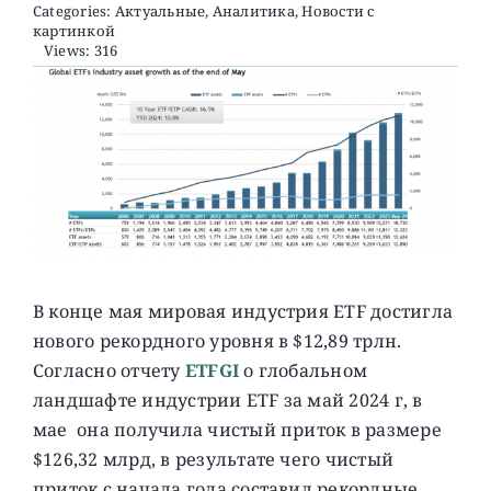
Categories:
Актуальные
,
Аналитика
,
Новости с
картинкой
Views: 316
О ПРОЕКТЕ
В конце мая мировая индустрия ETF достигла
нового рекордного уровня в $12,89 трлн.
Согласно отчету
ETFGI
о глобальном
ландшафте индустрии ETF за май 2024 г, в
мае она получила чистый приток в размере
$126,32 млрд, в результате чего чистый
приток с начала года составил рекордные