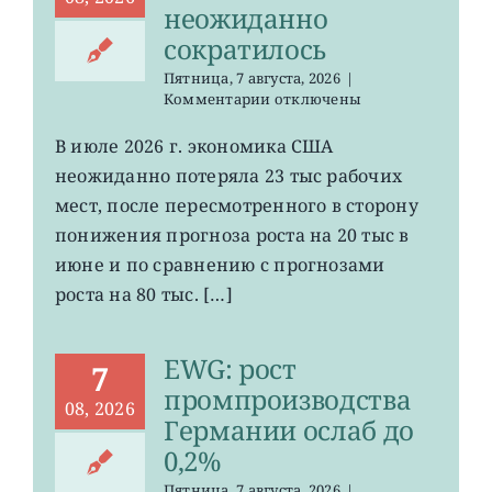
неожиданно
сократилось
Пятница, 7 августа, 2026
|
к
Комментарии
отключены
записи
VOO:
В июле 2026 г. экономика США
число
неожиданно потеряла 23 тыс рабочих
рабочих
мест
мест, после пересмотренного в сторону
в
понижения прогноза роста на 20 тыс в
США
июне и по сравнению с прогнозами
неожиданно
сократилось
роста на 80 тыс. […]
EWG: рост
7
промпроизводства
08, 2026
Германии ослаб до
0,2%
Пятница, 7 августа, 2026
|