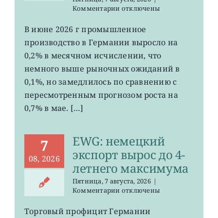
к
Комментарии
отключены
записи
EWG:
В июне 2026 г промышленное
рост
производство в Германии выросло на
промпроизводства
Германии
0,2% в месячном исчислении, что
ослаб
немного выше рыночных ожиданий в
до
0,1%, но замедлилось по сравнению с
0,2%
пересмотренным прогнозом роста на
0,7% в мае. […]
EWG: немецкий
7
экспорт вырос до 4-
08, 2026
летнего максимума
Пятница, 7 августа, 2026
|
к
Комментарии
отключены
записи
EWG:
Торговый профицит Германии
немецкий