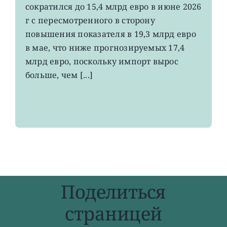
сократился до 15,4 млрд евро в июне 2026
экспорт
вырос
г с пересмотренного в сторону
до
повышения показателя в 19,3 млрд евро
4-
в мае, что ниже прогнозируемых 17,4
летнего
максимума
млрд евро, поскольку импорт вырос
больше, чем [...]
Поделиться
страницей