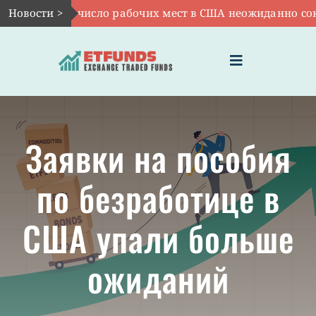
Skip
Авг 7:
Новости >
VOO: число рабочих мест в США неожиданно сокр
to
content
Toggle
Navigation
ГЛАВНАЯ
Заявки на пособия
ЧТО ТАКОЕ ETF
по безработице в
ИНВЕСТИЦИИ В ETF
США упали больше
ТЕМАТИЧЕСКИЕ ETF
ожиданий
АКТУАЛЬНЫЕ