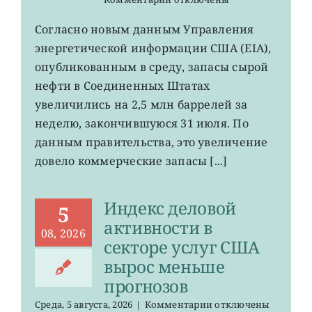
записи
USO,
Согласно новым данным Управления
XLE:
энергетической информации США (EIA),
запасы
нефти
опубликованным в среду, запасы сырой
в
нефти в Соединенных Штатах
хранилищах
увеличились на 2,5 млн баррелей за
США
выросли
неделю, закончившуюся 31 июля. По
данным правительства, это увеличение
довело коммерческие запасы [...]
Индекс деловой
5
активности в
08, 2026
секторе услуг США
вырос меньше
прогнозов
к
Среда, 5 августа, 2026
|
Комментарии
отключены