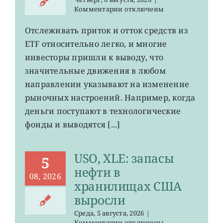
к
Комментарии
отключены
записи
О
Отслеживать приток и отток средств из
чем
ETF относительно легко, и многие
говорят
потоки
инвесторы пришли к выводу, что
средств
значительные движения в любом
на
направлении указывают на изменение
рынке
ETF
рыночных настроений. Например, когда
деньги поступают в технологические
фонды и выводятся [...]
USO, XLE: запасы
5
нефти в
08, 2026
хранилищах США
выросли
Среда, 5 августа, 2026
|
к
Комментарии
отключены