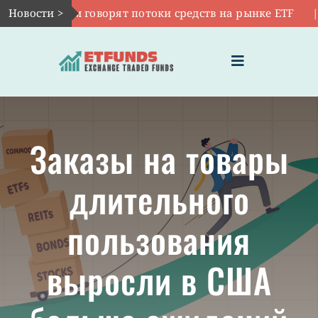
Skip
Авг 6:
Новости >
О чем говорят потоки средств на рынке ETF
|
to
content
Toggle
Navigation
ГЛАВНАЯ
Заказы на товары
ЧТО ТАКОЕ ETF
длительного
ИНВЕСТИЦИИ В ETF
пользования
ТЕМАТИЧЕСКИЕ ETF
выросли в США
АКТУАЛЬНЫЕ