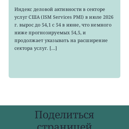
записи
Индекс
Индекс деловой активности в секторе
деловой
услуг США (ISM Services PMI) в июле 2026
активности
в
г. вырос до 54,1 с 54 в июне, что немного
секторе
ниже прогнозируемых 54,5, и
услуг
продолжает указывать на расширение
США
вырос
сектора услуг. […]
меньше
прогнозов
Поделиться
страницей