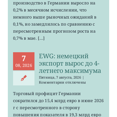
производство в Германии выросло на
промпроизводства
Германии
0,2% в месячном исчислении, что
ослаб
немного выше рыночных ожиданий в
до
0,1%, но замедлилось по сравнению с
0,2%
пересмотренным прогнозом роста на
0,7% в мае. […]
EWG: немецкий
7
экспорт вырос до 4-
08, 2026
летнего максимума
Пятница, 7 августа, 2026
|
к
Комментарии
отключены
записи
EWG:
Торговый профицит Германии
немецкий
сократился до 15,4 млрд евро в июне 2026
экспорт
вырос
г с пересмотренного в сторону
до
повышения показателя в 19,3 млрд евро
4-