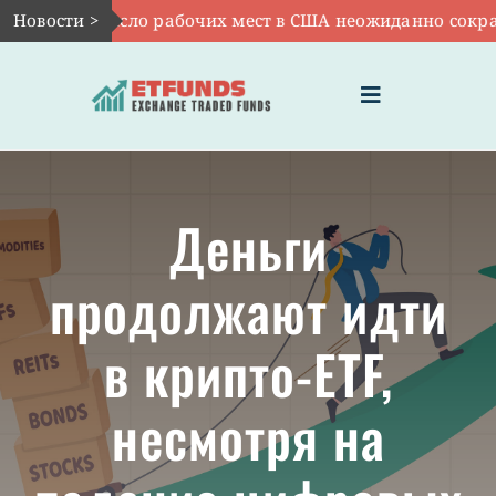
Skip
7:
Новости >
VOO: число рабочих мест в США неожиданно сократил
to
content
Toggle
Navigation
ГЛАВНАЯ
Деньги
ЧТО ТАКОЕ ETF
продолжают идти
ИНВЕСТИЦИИ В ETF
в крипто-ETF,
ТЕМАТИЧЕСКИЕ ETF
несмотря на
АКТУАЛЬНЫЕ