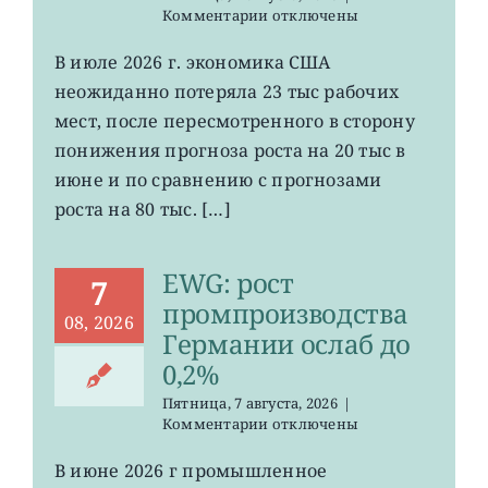
к
Комментарии
отключены
записи
VOO:
В июле 2026 г. экономика США
число
неожиданно потеряла 23 тыс рабочих
рабочих
мест
мест, после пересмотренного в сторону
в
понижения прогноза роста на 20 тыс в
США
июне и по сравнению с прогнозами
неожиданно
сократилось
роста на 80 тыс. […]
EWG: рост
7
промпроизводства
08, 2026
Германии ослаб до
0,2%
Пятница, 7 августа, 2026
|
к
Комментарии
отключены
записи
EWG:
В июне 2026 г промышленное
рост