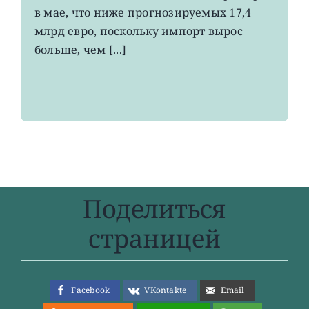
в мае, что ниже прогнозируемых 17,4
летнего
максимума
млрд евро, поскольку импорт вырос
больше, чем [...]
Поделиться
страницей
Facebook
VKontakte
Email