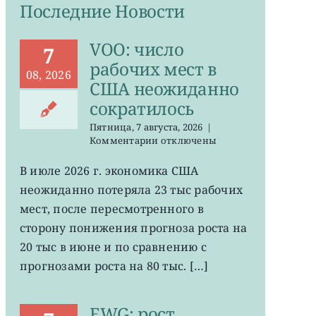
Последние Новости
VOO: число
7
рабочих мест в
08, 2026
США неожиданно
сократилось
Пятница, 7 августа, 2026
|
к
Комментарии
отключены
записи
VOO:
В июле 2026 г. экономика США
число
неожиданно потеряла 23 тыс рабочих
рабочих
мест
мест, после пересмотренного в
в
сторону понижения прогноза роста на
США
20 тыс в июне и по сравнению с
неожиданно
сократилось
прогнозами роста на 80 тыс. […]
EWG: рост