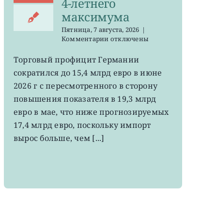
4-летнего
максимума
Пятница, 7 августа, 2026
|
к
Комментарии
отключены
записи
EWG:
Торговый профицит Германии
немецкий
сократился до 15,4 млрд евро в июне
экспорт
вырос
2026 г с пересмотренного в сторону
до
повышения показателя в 19,3 млрд
4-
евро в мае, что ниже прогнозируемых
летнего
максимума
17,4 млрд евро, поскольку импорт
вырос больше, чем [...]