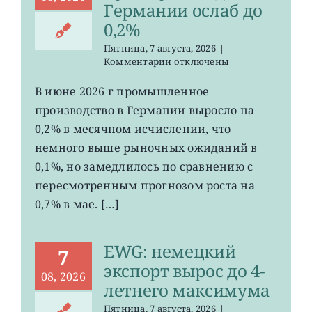
Германии ослаб до
0,2%
Пятница, 7 августа, 2026
|
к
Комментарии
отключены
записи
EWG:
В июне 2026 г промышленное
рост
производство в Германии выросло на
промпроизводства
Германии
0,2% в месячном исчислении, что
ослаб
немного выше рыночных ожиданий в
до
0,1%, но замедлилось по сравнению с
0,2%
пересмотренным прогнозом роста на
0,7% в мае. […]
EWG: немецкий
7
экспорт вырос до 4-
08, 2026
летнего максимума
Пятница, 7 августа, 2026
|