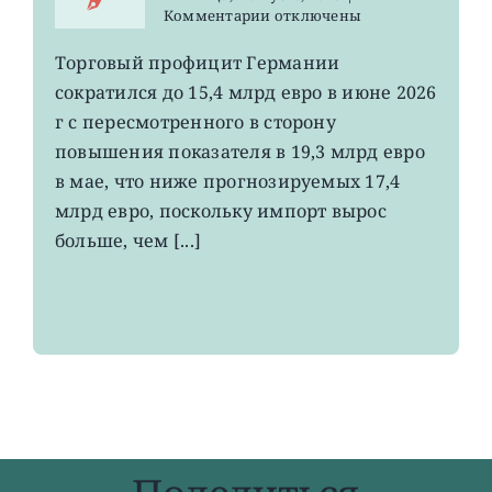
к
Комментарии
отключены
записи
EWG:
Торговый профицит Германии
немецкий
сократился до 15,4 млрд евро в июне 2026
экспорт
вырос
г с пересмотренного в сторону
до
повышения показателя в 19,3 млрд евро
4-
в мае, что ниже прогнозируемых 17,4
летнего
максимума
млрд евро, поскольку импорт вырос
больше, чем [...]