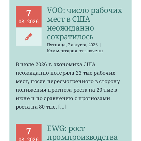
VOO: число рабочих
7
мест в США
08, 2026
неожиданно
сократилось
Пятница, 7 августа, 2026
|
к
Комментарии
отключены
записи
VOO:
В июле 2026 г. экономика США
число
неожиданно потеряла 23 тыс рабочих
рабочих
мест
мест, после пересмотренного в сторону
в
понижения прогноза роста на 20 тыс в
США
июне и по сравнению с прогнозами
неожиданно
сократилось
роста на 80 тыс. […]
EWG: рост
7
промпроизводства
08, 2026